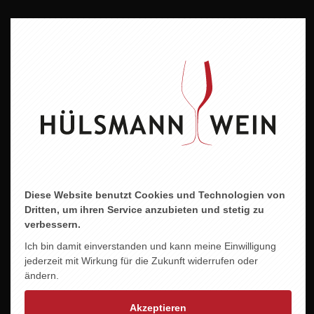
Jahrgang
2023
Alkoholgehalt
12 % vol.
Allergene
Enthält Sulfite
Abfüller/Erzeuger
Weingut Rings ,67251 Freinsheim,Deutschland
Diese Website benutzt Cookies und Technologien von
Dritten, um ihren Service anzubieten und stetig zu
verbessern.
Ich bin damit einverstanden und kann meine Einwilligung
jederzeit mit Wirkung für die Zukunft widerrufen oder
ZU DIESEM PRODUKT PASST ...
ändern.
Akzeptieren