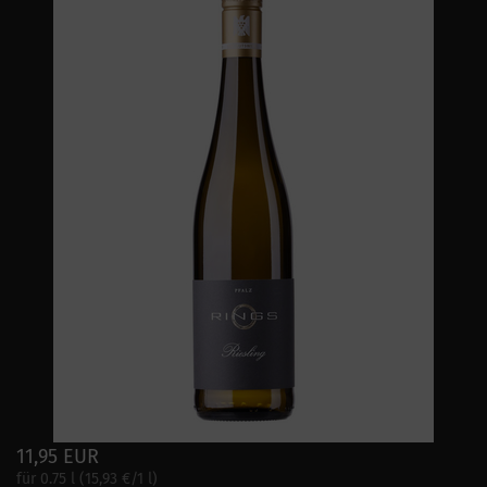
11,95 EUR
für 0.75 l (15,93 €/1 l)