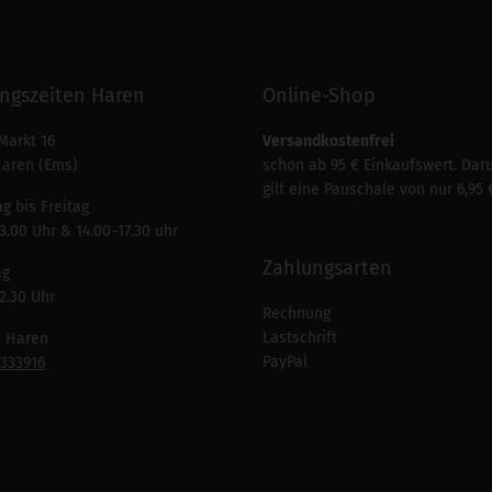
ngszeiten Haren
Online-Shop
Markt 16
Versandkostenfrei
Haren (Ems)
schon ab 95 € Einkaufswert. Dar
gilt eine Pauschale von nur 6,95 
g bis Freitag
3.00 Uhr & 14.00–17.30 uhr
Zahlungsarten
ag
2.30 Uhr
Rechnung
Lastschrift
n Haren
PayPal
7333916