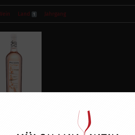
Wein
Land
Jahrgang
1
DIN PINOT GRIGIO
ROSÉ
7,80 EUR