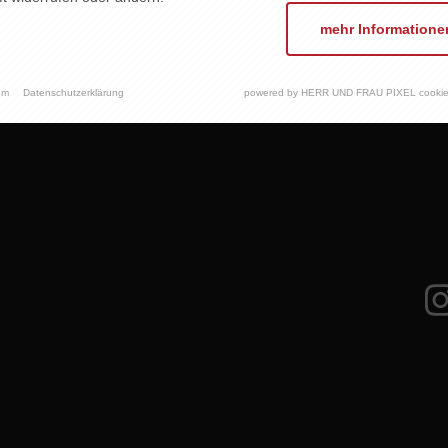
mehr Informatione
um
Datenschutzerklärung
powered by HERR UND FRAU PIXEL cookie
E
KEINE WEINE
WEIN ABO
EVENTS