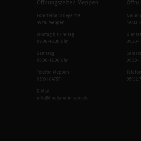
Öffnungszeiten Meppen
Öffnu
Esterfelder Stiege 119
Neuer 
49716 Meppen
49733 
Montag bis Freitag
Diensta
09.00–18.30 Uhr
09.30–1
Samstag
Samst
09.00–16.00 Uhr
09.30–1
Telefon Meppen
Telefo
05931 847571
05932 
E-Mail
info
@huelsmann-wein.de