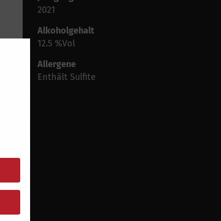
2021
Alkoholgehalt
12.5 %Vol
Allergene
Enthält Sulfite