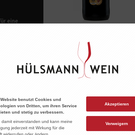
für eine
 Eingangstür,
r Sonne und
rtada-Weine
 darstellen,
 dunkler Sauce
 Website benutzt Cookies und
Akzeptieren
ologien von Dritten, um ihren Service
ieten und stetig zu verbessern.
n damit einverstanden und kann meine
Verweigern
ligung jederzeit mit Wirkung für die
t widerrufen oder ändern.