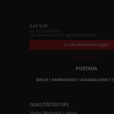
6,45 EUR
für 0.75 l (8,60 €/1 l)
inkl. gesetzlicher USt. zzgl.Versandkosten
in den Warenkorb legen
DFJ Vinhos |
PORTADA
WEICH | HARMONISCH | AUSGEGLICHEN | 
QUALITÄTSSTUFE
Vinho Regional Lisboa