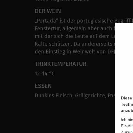
DER WEIN
„Portada” ist der portugiesische Begriff 
Fenstertür, allgemein aber auch für eine
mit der sich die Leute auf dem Land vo
Kälte schützen. Da andererseits die Po
den Einstieg in Weinwelt von DFJ Vinhos
TRINKTEMPERATUR
12–14 °C
ESSEN
Dunkles Fleisch, Grillgerichte, Pasta mit
Diese
Techn
anzub
Ich bi
Einwil
Zukunf