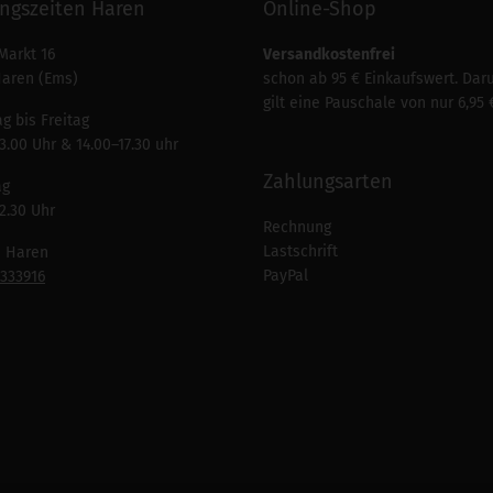
ngszeiten Haren
Online-Shop
Markt 16
Versandkostenfrei
Haren (Ems)
schon ab 95 € Einkaufswert. Dar
gilt eine Pauschale von nur 6,95 
g bis Freitag
3.00 Uhr & 14.00–17.30 uhr
Zahlungsarten
ag
2.30 Uhr
Rechnung
Lastschrift
n Haren
PayPal
7333916