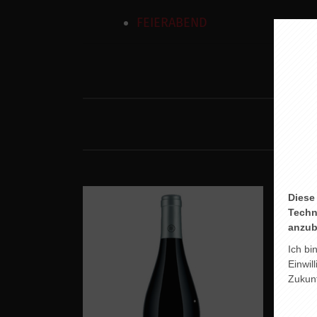
FEIERABEND
Diese
Techn
anzub
Ich bi
Einwil
Zukunf