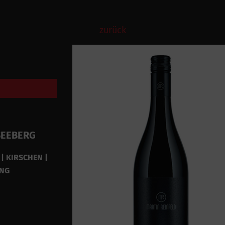
zurück
SEEBERG
| KIRSCHEN |
ANG