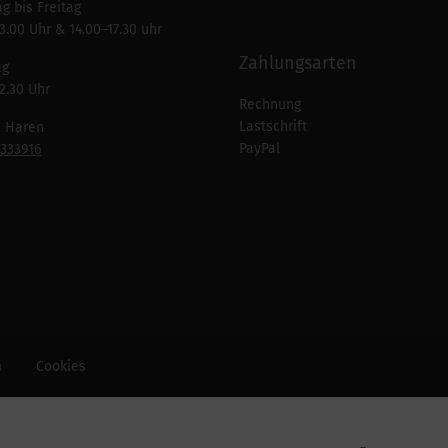
g bis Freitag
3.00 Uhr & 14.00–17.30 uhr
Zahlungsarten
ag
2.30 Uhr
Rechnung
Lastschrift
n Haren
PayPal
7333916
m
Cookies