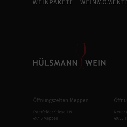
WEINPAKETE
WEINMOMENT
Öffnungszeiten Meppen
Öffnu
Esterfelder Stiege 119
Neuer 
49716 Meppen
49733 