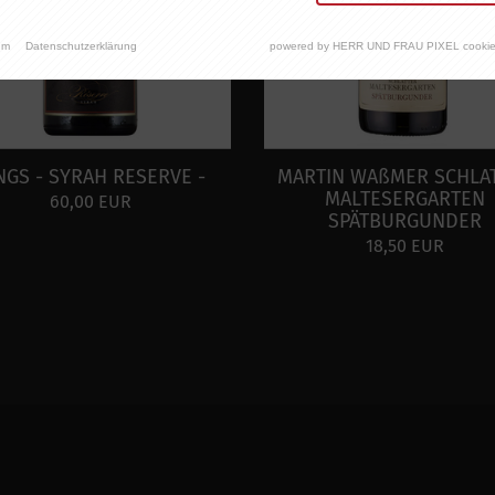
um
Datenschutzerklärung
powered by HERR UND FRAU PIXEL cookie
NGS - SYRAH RESERVE -
MARTIN WAßMER SCHLA
MALTESERGARTEN
60,00 EUR
SPÄTBURGUNDER
18,50 EUR