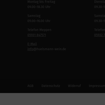
Montag bis Freitag
Diensta
09.00–18.30 Uhr
09.30–1
Samstag
Samst
09.00–16.00 Uhr
09.30–1
Telefon Meppen
Telefo
05931 847571
05932 
E-Mail
info
@huelsmann-wein.de
AGB
Datenschutz
Widerruf
Impressu