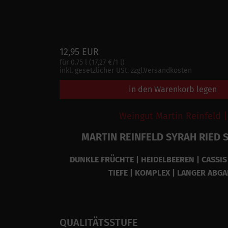
12,95 EUR
für 0.75 l (17,27 €/1 l)
inkl. gesetzlicher USt. zzgl.Versandkosten
in den Warenkorb legen
Weingut Martin Reinfeld |
MARTIN REINFELD SYRAH RIED 
DUNKLE FRÜCHTE | HEIDELBEEREN | CASSIS 
TIEFE | KOMPLEX | LANGER ABG
QUALITÄTSSTUFE