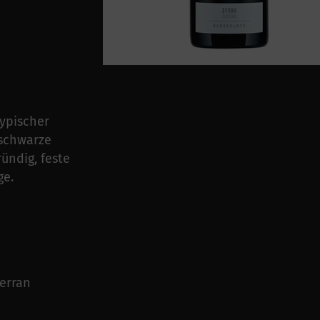
typischer
 schwarze
ündig, feste
ge.
terran