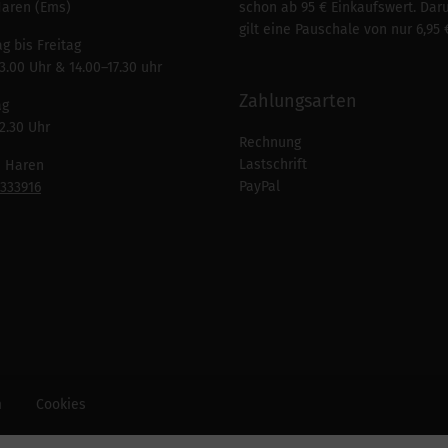
Haren (Ems)
schon ab 95 € Einkaufswert. Dar
gilt eine Pauschale von nur 6,95 
g bis Freitag
3.00 Uhr & 14.00–17.30 uhr
Zahlungsarten
ag
2.30 Uhr
Rechnung
Lastschrift
n Haren
PayPal
7333916
m
Cookies