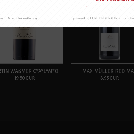
um
Datenschutzerklärung
powered by HERR UND FRAU PIXEL cookie
TIN WAßMER C*A*L*M*O
MAX MÜLLER RED MA
19,50 EUR
8,95 EUR