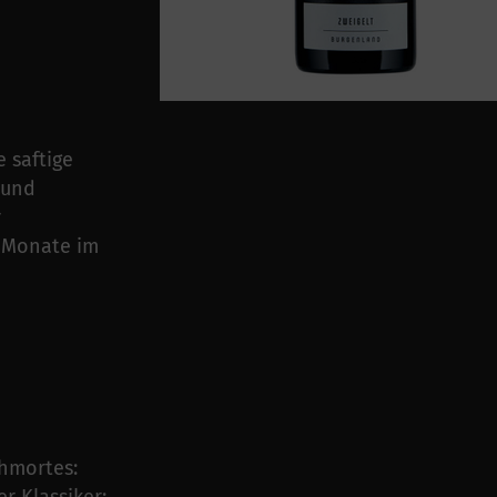
 saftige
 und
r
6 Monate im
hmortes: