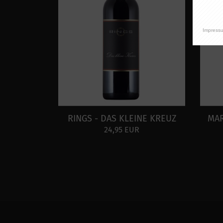
Impress
RINGS - DAS KLEINE KREUZ
MAR
24,95 EUR