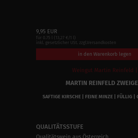
9,95 EUR
für 0.75 l (13,27 €/1 l)
inkl. gesetzlicher USt. zzgl.Versandkosten
in den Warenkorb legen
Weingut Martin Reinfeld |
MARTIN REINFELD ZWEIGE
SAFTIGE KIRSCHE | FEINE MINZE | FÜLLIG |
QUALITÄTSSTUFE
Qualitätswein aus Österreich