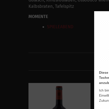
Gulasch, Rindsrouladen, Ossobuco Wiene
Kalbsbraten, Tafelspitz
MOMENTE
SPIELEABEND
Diese
Techn
anzub
Ich bi
Einwil
Zukunf