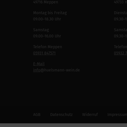
49716 Meppen
49733 
Montag bis Freitag
Diensta
09.00–18.30 Uhr
09.30–1
Samstag
Samst
09.00–16.00 Uhr
09.30–1
Telefon Meppen
Telefo
05931 847571
05932 
E-Mail
info
@huelsmann-wein.de
AGB
Datenschutz
Widerruf
Impressu