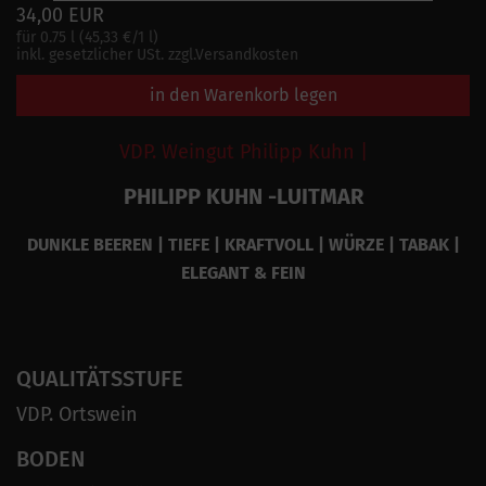
34,00 EUR
für 0.75 l (45,33 €/1 l)
inkl. gesetzlicher USt. zzgl.Versandkosten
in den Warenkorb legen
VDP. Weingut Philipp Kuhn |
PHILIPP KUHN -LUITMAR
DUNKLE BEEREN | TIEFE | KRAFTVOLL | WÜRZE | TABAK |
ELEGANT & FEIN
QUALITÄTSSTUFE
VDP. Ortswein
BODEN