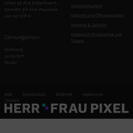
schon ab 95 € Einkaufswert.
Veranstaltungen
Darunter gilt eine Pauschale
Kontakt und Öffnungszeiten
von nur 6,95 €.
Versand & Zahlung
Umtausch/Rücknahme von
Zahlungsarten
Tickets
Rechnung
Lastschrift
PayPal
AGB
Datenschutz
Widerruf
Impressum
Cookies