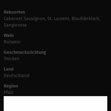
Rebsorten
Cabernet Sauvignon, St. Laurent, Blaufränkisch,
Sangiovese
Wein
Rotwein
Geschmacksrichtung
Trocken
Land
Deutschland
Region
Pfalz
Jahrgang
2020