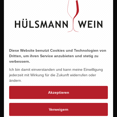
Alkoholgehalt
14,0 % vol.
Allergene
enthält Sulfite
Diese Website benutzt Cookies und Technologien von
Dritten, um ihren Service anzubieten und stetig zu
verbessern.
ZU DIESEM PRODUKT PASST ...
Ich bin damit einverstanden und kann meine Einwilligung
jederzeit mit Wirkung für die Zukunft widerrufen oder
ändern.
Akzeptieren
Verweigern