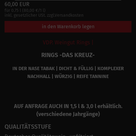
60,00 EUR
für 0.75 l (80,00 €/1 l)
inkl. gesetzlicher USt. zzgl.Versandkosten
in den Warenkorb legen
VDP. Weingut Rings |
RINGS -DAS KREUZ-
IN DER NASE TABAK | DICHT & FÜLLIG | KOMPLEXER
NACHHALL | WÜRZIG | REIFE TANNINE
AUF ANFRAGE AUCH IN 1,5 l & 3,0 l erhältlich.
(verschiedene Jahrgänge)
QUALITÄTSSTUFE