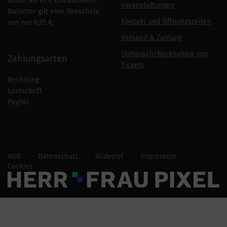
schon ab 95 € Einkaufswert.
Veranstaltungen
Darunter gilt eine Pauschale
Kontakt und Öffnungszeiten
von nur 6,95 €.
Versand & Zahlung
Umtausch/Rücknahme von
Zahlungsarten
Tickets
Rechnung
Lastschrift
PayPal
AGB
Datenschutz
Widerruf
Impressum
Cookies