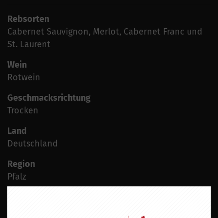
Rebsorten
Cabernet Sauvignon, Merlot, Cabernet Franc und
St. Laurent
Wein
Rotwein
Geschmacksrichtung
Trocken
Land
Deutschland
Region
Pfalz
Jahrgang
2015