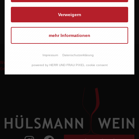
Allergene
Verweigern
enthält Sulfite
mehr Informationen
Impressum
Datenschutzerklärung
Weinpakete
Weinmomente
Keine Weine
Wein Abo
Events
Shop
powered by HERR UND FRAU PIXEL cookie consent
Geschenke Express