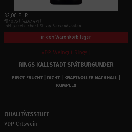
32,00 EUR
für 0.75 l (42,67 €/1 l)
inkl. gesetzlicher USt. zzgl.Versandkosten
in den Warenkorb legen
VDP. Weingut Rings |
RINGS KALLSTADT SPÄTBURGUNDER
PINOT FRUCHT | DICHT | KRAFTVOLLER NACHHALL |
KOMPLEX
QUALITÄTSSTUFE
VDP. Ortswein