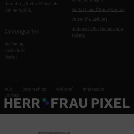
Veranstaltungen
Darunter gilt eine Pauschale
Kontakt und Öffnungszeiten
von nur 6,95 €.
Versand & Zahlung
Umtausch/Rücknahme von
Zahlungsarten
Tickets
Rechnung
Lastschrift
PayPal
AGB
Datenschutz
Widerruf
Impressum
Cookies