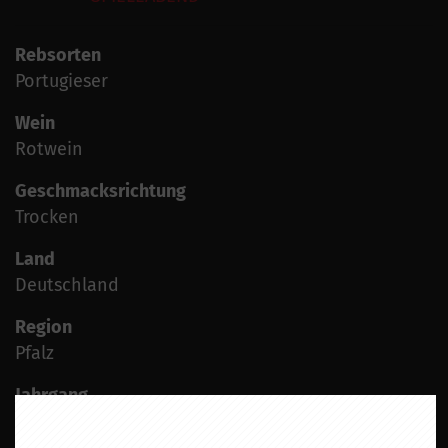
Rebsorten
Portugieser
Wein
Rotwein
Geschmacksrichtung
Trocken
Land
Deutschland
Region
Pfalz
Jahrgang
2023