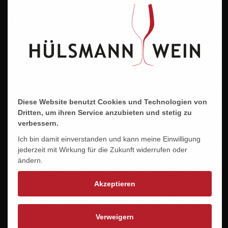
Alkoholgehalt
12,5 % vol.
Allergene
enthält Sulfite
Diese Website benutzt Cookies und Technologien von
Dritten, um ihren Service anzubieten und stetig zu
ZU DIESEM PRODUKT PASST ...
verbessern.
Ich bin damit einverstanden und kann meine Einwilligung
jederzeit mit Wirkung für die Zukunft widerrufen oder
ändern.
Akzeptieren
Verweigern