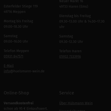
Neuer Markt 16
Esterfelder Stiege 119
49733 Haren (Ems)
49716 Meppen
Dienstag bis Freitag
Montag bis Freitag
09.30–13.00 Uhr & 14.00–17.30
09.00–18.30 Uhr
uhr
Samstag
Samstag
09.00–16.00 Uhr
09.30–12.30 Uhr
Telefon Meppen
Telefon Haren
05931 847571
05932 7333916
E-Mail
info
@huelsmann-wein.de
Online-Shop
Service
Versandkostenfrei
Über Hülsmann Wein
schon ab 95 € Einkaufswert.