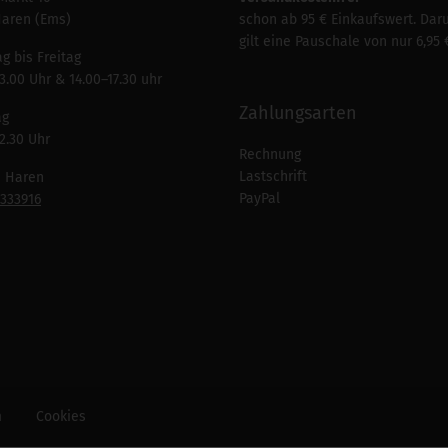
Haren (Ems)
schon ab 95 € Einkaufswert. Dar
gilt eine Pauschale von nur 6,95 
g bis Freitag
3.00 Uhr & 14.00–17.30 uhr
Zahlungsarten
ag
2.30 Uhr
Rechnung
Lastschrift
n Haren
PayPal
7333916
m
Cookies