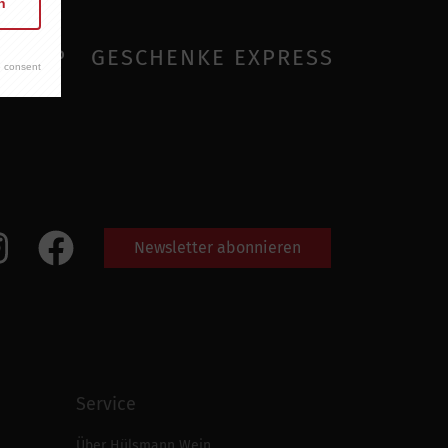
n
SHOP
GESCHENKE EXPRESS
 consent
Newsletter abonnieren
Service
Über Hülsmann Wein