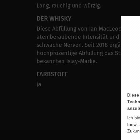
Lang, rauchig und würzig.
DER WHISKY
Diese Abfüllung von Ian MacLeod hat ei
atemberaubende Intensität und ist nich
schwache Nerven. Seit 2018 ergänzt die
hochprozentige Abfüllung das Standard
bekannten Islay-Marke.
FARBSTOFF
ja
Diese
Techn
anzub
Ich bi
Einwil
Zukunf