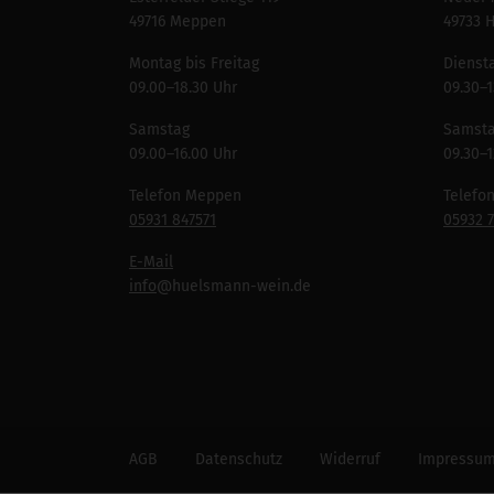
49716 Meppen
49733 
Montag bis Freitag
Diensta
09.00–18.30 Uhr
09.30–1
Samstag
Samst
09.00–16.00 Uhr
09.30–1
Telefon Meppen
Telefo
05931 847571
05932 
E-Mail
info
@huelsmann-wein.de
AGB
Datenschutz
Widerruf
Impressu