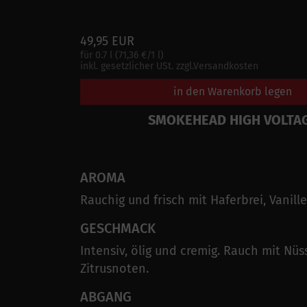
49,95 EUR
für 0.7 l (71,36 €/1 l)
inkl. gesetzlicher USt. zzgl.Versandkosten
in den Warenkorb legen
SMOKEHEAD HIGH VOLTA
AROMA
Rauchig und frisch mit Haferbrei, Vanill
GESCHMACK
Intensiv, ölig und cremig. Rauch mit Nüs
Zitrusnoten.
ABGANG