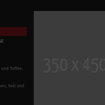
GE
e und Toffee.
sen, Salz und