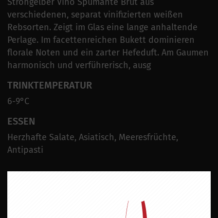
Strohgelber Vino Spumante Brut aus
verschiedenen, separat vinifizierten weißen
Rebsorten. Zeigt im Glas eine lange anhaltende
Perlage. Im facettenreichen Bukett dominieren
florale Noten und ein zarter Hefeduft. Am Gaumen
harmonisch und verführerisch, ausg
TRINKTEMPERATUR
6-9°C
ESSEN
Herzhafte Salate, Asiatisch, Meeresfrüchte,
Antipasti
Geschmack
Brut
Land