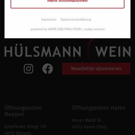
mehr Informationen
Impressum
Datenschutzerklärung
powered by HERR UND FRAU PIXEL cookie consent
Newsletter abonnieren
Öffnungszeiten
Öffnungszeiten Haren
Meppen
Neuer Markt 16
Esterfelder Stiege 119
49733 Haren (Ems)
49716 Meppen