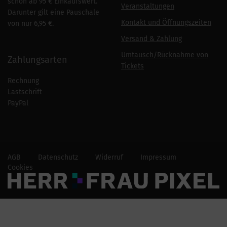
schon ab 95 € Einkaufswert.
Veranstaltungen
Darunter gilt eine Pauschale
Kontakt und Öffnungszeiten
von nur 6,95 €.
Versand & Zahlung
Umtausch/Rücknahme von
Zahlungsarten
Tickets
Rechnung
Lastschrift
PayPal
AGB
Datenschutz
Widerruf
Impressum
Cookies