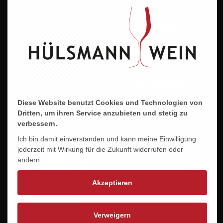
Alkoholgehalt
12,5 % vol.
Allergene
enthält Sulfite
Diese Website benutzt Cookies und Technologien von
Dritten, um ihren Service anzubieten und stetig zu
ZU DIESEM PRODUKT PASST ...
verbessern.
Ich bin damit einverstanden und kann meine Einwilligung
jederzeit mit Wirkung für die Zukunft widerrufen oder
ändern.
Akzeptieren
Verweigern