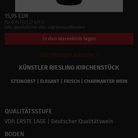
15,95 EUR
für 0.75 l (21,27 €/1 l)
inkl. gesetzlicher USt. zzgl.Versandkosten
in den Warenkorb legen
VDP. Weingut Künstler |
KÜNSTLER RIESLING KIRCHENSTÜCK
STEINOBST | ELEGANT | FRISCH | CHARMANTER WEIN
QUALITÄTSSTUFE
VDP. ERSTE LAGE | Deutscher Qualitätswein
BODEN