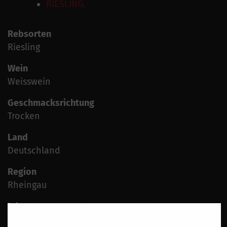
RIESLING.
Rebsorten
Riesling
Wein
Weisswein
Geschmacksrichtung
Trocken
Land
Deutschland
Region
Rheingau
Jahrgang
2023