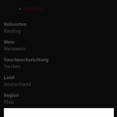
RIESLING.
Rebsorten
Riesling
Wein
Weisswein
Geschmacksrichtung
Trocken
Land
Deutschland
Region
Pfalz
Jahrgang