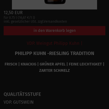
12,50 EUR
für 0.75 l (16,67 €/1 l)
inkl. gesetzlicher USt. zzgl.Versandkosten
in den Warenkorb legen
VDP. Weingut Philipp Kuhn |
PHILIPP KUHN -RIESLING TRADITION
FRISCH | KNACKIG | GRÜNER APFEL | FEINE LEICHTIGKET |
ZARTER SCHMELZ
QUALITÄTSSTUFE
VDP. GUTSWEIN