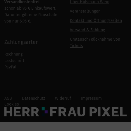
Versandkostenfrei
Über Hülsmann Wein
schon ab 95 € Einkaufswert.
Veranstaltungen
Darunter gilt eine Pauschale
Kontakt und Öffnungszeiten
von nur 6,95 €.
Versand & Zahlung
Umtausch/Rücknahme von
Zahlungsarten
Tickets
Rechnung
Lastschrift
PayPal
AGB
Datenschutz
Widerruf
Impressum
Cookies