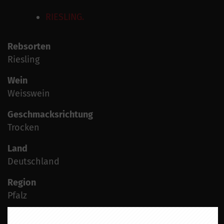
RIESLING.
Rebsorten
Riesling
Wein
Weisswein
Geschmacksrichtung
Trocken
Land
Deutschland
Region
Pfalz
Jahrgang