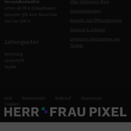
Versandkostenfrei
Über Hülsmann Wein
schon ab 95 € Einkaufswert.
Veranstaltungen
Darunter gilt eine Pauschale
Kontakt und Öffnungszeiten
von nur 6,95 €.
Versand & Zahlung
Umtausch/Rücknahme von
Zahlungsarten
Tickets
Rechnung
Lastschrift
PayPal
AGB
Datenschutz
Widerruf
Impressum
Cookies