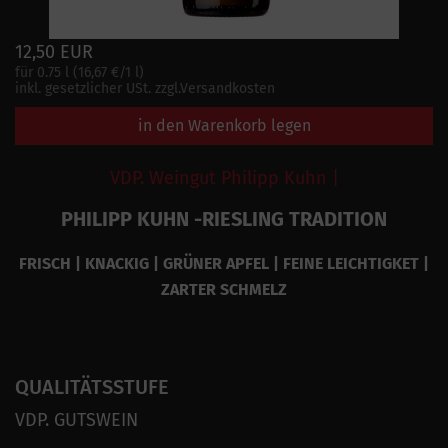
12,50 EUR
für 0.75 l (16,67 €/1 l)
inkl. gesetzlicher USt. zzgl.Versandkosten
in den Warenkorb legen
VDP. Weingut Philipp Kuhn |
PHILIPP KUHN -RIESLING TRADITION
FRISCH | KNACKIG | GRÜNER APFEL | FEINE LEICHTIGKET |
ZARTER SCHMELZ
QUALITÄTSSTUFE
VDP. GUTSWEIN