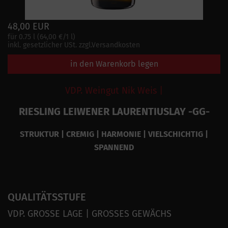
48,00 EUR
für 0.75 l (64,00 €/1 l)
inkl. gesetzlicher USt. zzgl.Versandkosten
in den Warenkorb legen
VDP. Weingut Nik Weis |
RIESLING LEIWENER LAURENTIUSLAY -GG-
STRUKTUR | CREMIG | HARMONIE | VIELSCHICHTIG |
SPANNEND
QUALITÄTSSTUFE
VDP. GROSSE LAGE | GROSSES GEWÄCHS