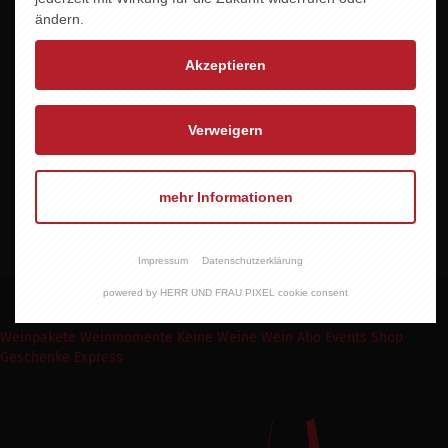
ändern.
Jahrgang
2021
Akzeptieren
Alkoholgehalt
12,0 % vol.
Verweigern
Allergene
enthält Sulfite
mehr Informationen
Impressum
Datenschutzerklärung
powered by HERR UND FRAU PIXEL cookie consent
Weinpakete
Weinmomente
Keine Weine
Wein Abo
Events
Shop
Geschenke Express