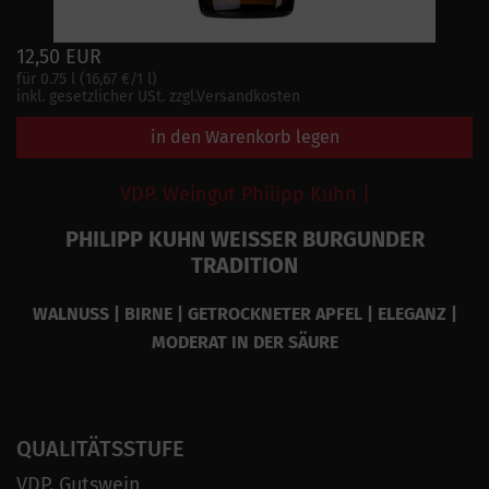
12,50 EUR
für 0.75 l (16,67 €/1 l)
inkl. gesetzlicher USt. zzgl.Versandkosten
in den Warenkorb legen
VDP. Weingut Philipp Kuhn |
PHILIPP KUHN WEISSER BURGUNDER
TRADITION
WALNUSS | BIRNE | GETROCKNETER APFEL | ELEGANZ |
MODERAT IN DER SÄURE
QUALITÄTSSTUFE
VDP. Gutswein