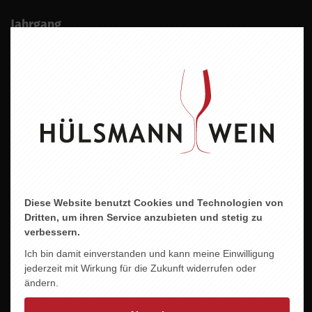
Jahrgang
2025
Alkoholgehalt
12,0 % vol.
Allergene
enthält Sulfite
Abfüller/Erzeuger
Weingut Philipp Kuhn Großkarlbacher Str. 20 67229
Laumersheim / Pfalz
Diese Website benutzt Cookies und Technologien von
Dritten, um ihren Service anzubieten und stetig zu
verbessern.
Ich bin damit einverstanden und kann meine Einwilligung
jederzeit mit Wirkung für die Zukunft widerrufen oder
ändern.
ZU DIESEM PRODUKT PASST ...