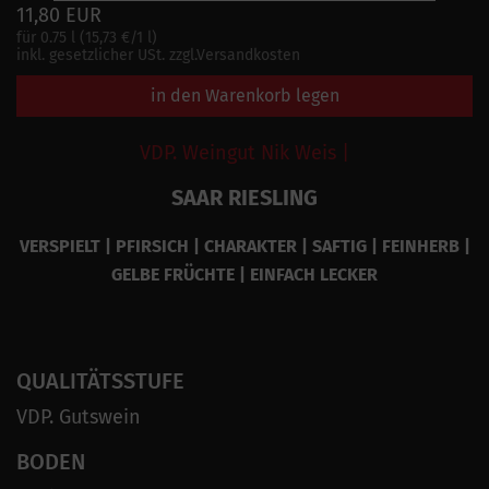
11,80 EUR
für 0.75 l (15,73 €/1 l)
inkl. gesetzlicher USt. zzgl.Versandkosten
in den Warenkorb legen
VDP. Weingut Nik Weis |
SAAR RIESLING
VERSPIELT | PFIRSICH | CHARAKTER | SAFTIG | FEINHERB |
GELBE FRÜCHTE | EINFACH LECKER
QUALITÄTSSTUFE
VDP. Gutswein
BODEN