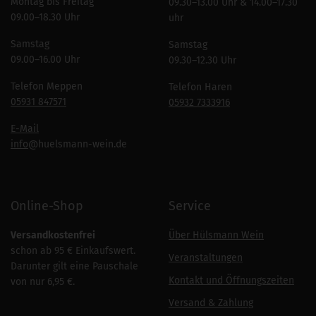
Montag bis Freitag
09.30–13.00 Uhr & 14.00–17.30
09.00–18.30 Uhr
uhr
Samstag
Samstag
09.00–16.00 Uhr
09.30–12.30 Uhr
Telefon Meppen
Telefon Haren
05931 847571
05932 7333916
E-Mail
info
@huelsmann-wein.de
Online-Shop
Service
Versandkostenfrei
Über Hülsmann Wein
schon ab 95 € Einkaufswert.
Veranstaltungen
Darunter gilt eine Pauschale
Kontakt und Öffnungszeiten
von nur 6,95 €.
Versand & Zahlung