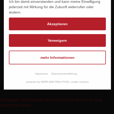
Ich bin damit einverstanden und kann meine Einwilligung
Jahrgang
jederzeit mit Wirkung für die Zukunft widerrufen oder
2025
ändern.
Alkoholgehalt
Akzeptieren
10,0 %vol.
Allergene
Verweigern
Enhält Sulfite
Vegan
mehr Informationen
JA
Impressum
Datenschutzerklärung
powered by HERR UND FRAU PIXEL cookie consent
Weinpakete
Weinmomente
Keine Weine
Wein Abo
Events
Shop
Geschenke Express