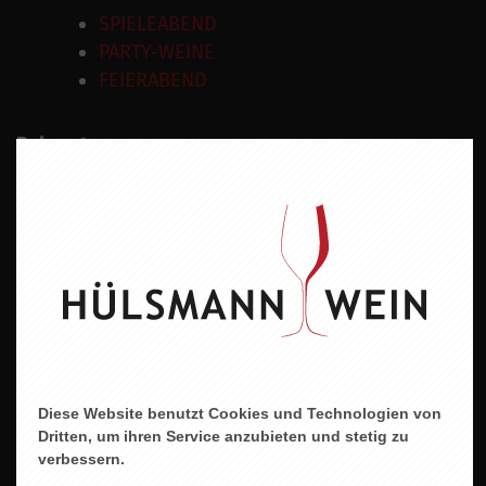
SPIELEABEND
PARTY-WEINE
FEIERABEND
Rebsorten
Riesling
Wein
Weisswein
Geschmacksrichtung
Halbtrocken
Land
Deutschland
Diese Website benutzt Cookies und Technologien von
Region
Dritten, um ihren Service anzubieten und stetig zu
verbessern.
Mosel