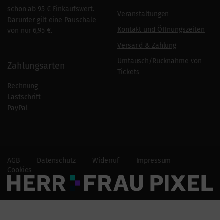
schon ab 95 € Einkaufswert.
Veranstaltungen
Darunter gilt eine Pauschale
Kontakt und Öffnungszeiten
von nur 6,95 €.
Versand & Zahlung
Umtausch/Rücknahme von
Zahlungsarten
Tickets
Rechnung
Lastschrift
PayPal
AGB
Datenschutz
Widerruf
Impressum
Cookies