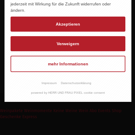
jederzeit mit Wirkung für die Zukunft widerrufen oder
2023
ändern.
Alkoholgehalt
Akzeptieren
11,0 % vol.
Allergene
Verweigern
enthält Sulfite
Zertifiziert
mehr Informationen
BIO DE-ÖKO-022
Impressum
Datenschutzerklärung
powered by HERR UND FRAU PIXEL cookie consent
Weinpakete
Weinmomente
Keine Weine
Wein Abo
Events
Shop
Geschenke Express