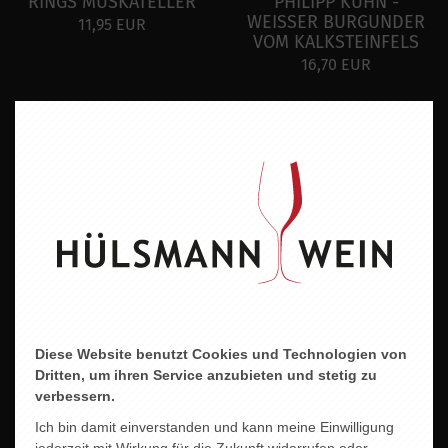
RINGS MUSKATELLER
PHILIPP KUHN -
WEISSER BURGUNDER
11,95 EUR
VOM KALKSTEINFELS
16,70 EUR
Diese Website benutzt Cookies und Technologien von
NIK WEIS
OBERROTWEILER
Dritten, um ihren Service anzubieten und stetig zu
WEISSBURGUNDER
WEISSER BURGUNDER
verbessern.
FEINHERB
9,95 EUR
Ich bin damit einverstanden und kann meine Einwilligung
6,95 EUR
jederzeit mit Wirkung für die Zukunft widerrufen oder