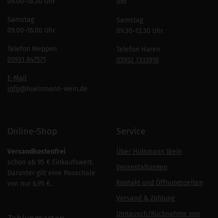
09.00–18.30 Uhr
uhr
Samstag
Samstag
09.00–16.00 Uhr
09.30–12.30 Uhr
Telefon Meppen
Telefon Haren
05931 847571
05932 7333916
E-Mail
info
@huelsmann-wein.de
Online-Shop
Service
Versandkostenfrei
Über Hülsmann Wein
schon ab 95 € Einkaufswert.
Veranstaltungen
Darunter gilt eine Pauschale
Kontakt und Öffnungszeiten
von nur 6,95 €.
Versand & Zahlung
Umtausch/Rücknahme von