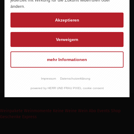
ändern.
Akzeptieren
Verweigern
mehr Informationen
Impressum
Datenschutzerklärung
powered by HERR UND FRAU PIXEL cookie consent
Weinpakete
Weinmomente
Keine Weine
Wein Abo
Events
Shop
Geschenke Express