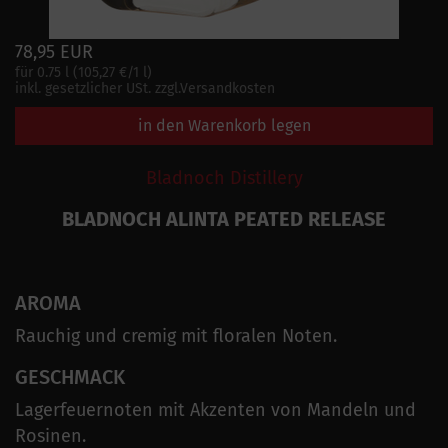
78,95 EUR
für 0.75 l (105,27 €/1 l)
inkl. gesetzlicher USt. zzgl.Versandkosten
in den Warenkorb legen
Bladnoch Distillery
BLADNOCH ALINTA PEATED RELEASE
AROMA
Rauchig und cremig mit floralen Noten.
GESCHMACK
Lagerfeuernoten mit Akzenten von Mandeln und
Rosinen.