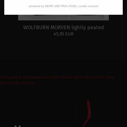
powered by HERR UND FRAU PIXEL cookie consent
WOLFBURN MORVEN lightly peated
45,95 EUR
Weinpakete
Weinmomente
Keine Weine
Wein Abo
Events
Shop
Geschenke Express