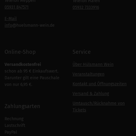
Telefon Meppen
Telefon Haren
05931 847571
05932 7333916
E-Mail
info
@huelsmann-wein.de
Online-Shop
Service
Versandkostenfrei
Über Hülsmann Wein
schon ab 95 € Einkaufswert.
Veranstaltungen
Darunter gilt eine Pauschale
Kontakt und Öffnungszeiten
von nur 6,95 €.
Versand & Zahlung
Umtausch/Rücknahme von
Zahlungsarten
Tickets
Rechnung
Lastschrift
PayPal