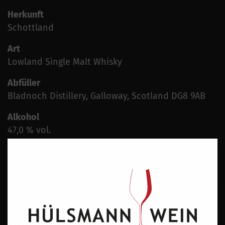
Herkunft
Schottland
Art
Lowland Single Malt Whisky
Abfüller
Bladnoch Distillery, Galloway, Scotland DG8 9AB
Alkohol
47,0 % vol.
Importeur
Alba Import OHG, Alte Dorfstraße 33, 21640
Nottendorf