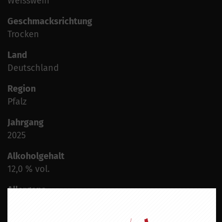
Weisswein
Geschmacksrichtung
Trocken
Land
Deutschland
Region
Pfalz
Jahrgang
2025
Alkoholgehalt
12,0 % vol.
Allergene
enthält Sulfite