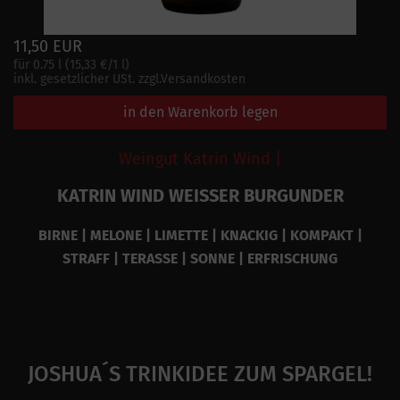
11,50 EUR
für 0.75 l (15,33 €/1 l)
inkl. gesetzlicher USt. zzgl.Versandkosten
in den Warenkorb legen
Weingut Katrin Wind |
KATRIN WIND WEISSER BURGUNDER
BIRNE | MELONE | LIMETTE | KNACKIG | KOMPAKT |
STRAFF | TERASSE | SONNE | ERFRISCHUNG
JOSHUA´S TRINKIDEE ZUM SPARGEL!