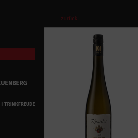
zurück
NEUENBERG
E | TRINKFREUDE