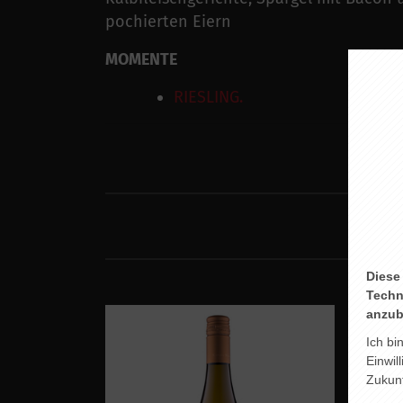
pochierten Eiern
MOMENTE
RIESLING.
Diese
Techn
anzub
Ich bi
Einwil
Zukunf