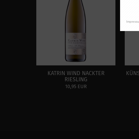
Impress
KATRIN WIND NACKTER
KÜNS
RIESLING
10,95 EUR