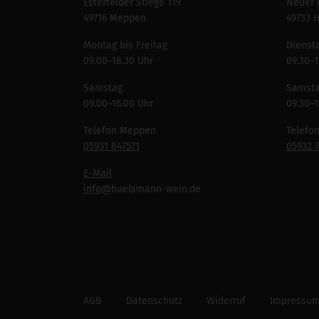
Esterfelder Stiege 119
Neuer 
49716 Meppen
49733 
Montag bis Freitag
Diensta
09.00–18.30 Uhr
09.30–1
Samstag
Samst
09.00–16.00 Uhr
09.30–1
Telefon Meppen
Telefo
05931 847571
05932 
E-Mail
info
@huelsmann-wein.de
AGB
Datenschutz
Widerruf
Impressu