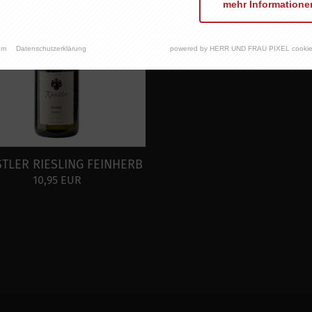
mehr Informatione
um
Datenschutzerklärung
powered by HERR UND FRAU PIXEL cookie
TLER RIESLING FEINHERB
10,95 EUR