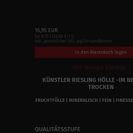
16,95 EUR
für 0.75 l (22,60 €/1 l)
inkl. gesetzlicher USt. zzgl.Versandkosten
in den Warenkorb legen
VDP. Weingut Künstler |
KÜNSTLER RIESLING HÖLLE -IM 
TROCKEN
FRUCHTFÜLLE | MINERALISCH | FEIN | FINESS
QUALITÄTSSTUFE