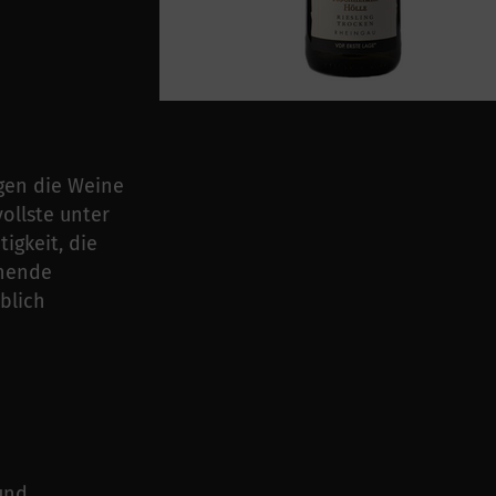
gen die Weine
vollste unter
igkeit, die
nnende
blich
und