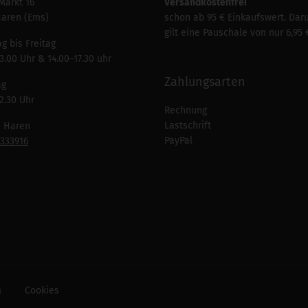
Markt 16
Versandkostenfrei
Haren (Ems)
schon ab 95 € Einkaufswert. Dar
gilt eine Pauschale von nur 6,95 
g bis Freitag
3.00 Uhr & 14.00–17.30 uhr
Zahlungsarten
ag
2.30 Uhr
Rechnung
Lastschrift
n Haren
PayPal
7333916
m
Cookies