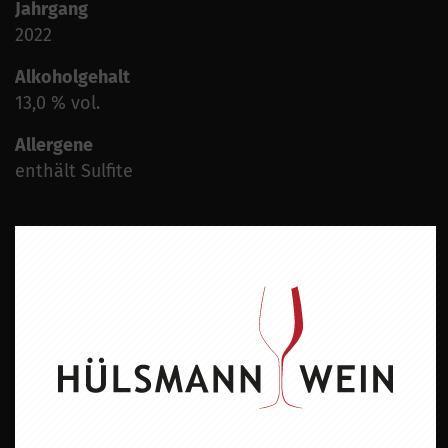
Jahrgang
2022
Alkoholgehalt
13,0 % vol.
Allergene
enthält Sulfite
ZU DIESEM PRODUKT PASST ...