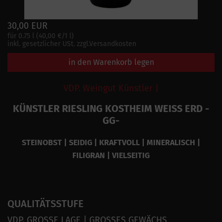
30,00 EUR
für 0.75 l (40,00 €/1 l)
inkl. gesetzlicher USt. zzgl.Versandkosten
in den Warenkorb legen
VDP. Weingut Künstler |
KÜNSTLER RIESLING KOSTHEIM WEISS ERD -
GG-
STEINOBST | SEIDIG | KRAFTVOLL | MINERALISCH |
FILIGRAN | VIELSEITIG
QUALITÄTSSTUFE
VDP. GROSSE LAGE | GROSSES GEWÄCHS