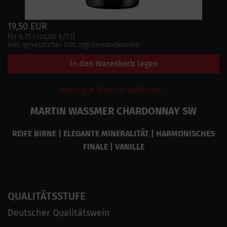
19,50 EUR
für 0.75 l (26,00 €/1 l)
inkl. gesetzlicher USt. zzgl.Versandkosten
in den Warenkorb legen
Weingut Martin Waßmer |
MARTIN WASSMER CHARDONNAY SW
REIFE BIRNE | ELEGANTE MINERALITÄT | HARMONISCHES
FINALE | VANILLE
QUALITÄTSSTUFE
Deutscher Qualitätswein