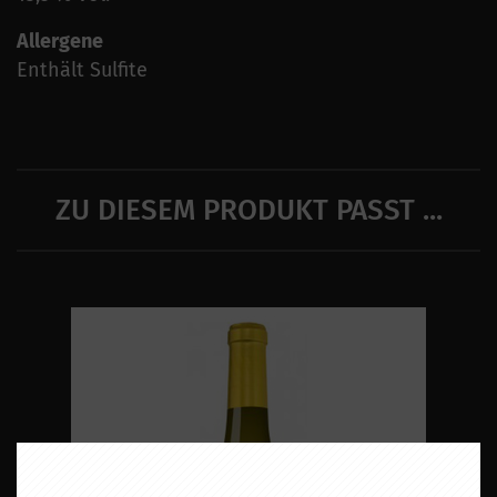
Allergene
Enthält Sulfite
ZU DIESEM PRODUKT PASST ...