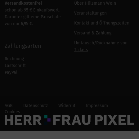
Versandkostenfrei
Über Hülsmann Wein
schon ab 95 € Einkaufswert.
Veranstaltungen
Darunter gilt eine Pauschale
Kontakt und Öffnungszeiten
von nur 6,95 €.
Versand & Zahlung
Umtausch/Rücknahme von
Zahlungsarten
Tickets
Rechnung
Lastschrift
PayPal
AGB
Datenschutz
Widerruf
Impressum
Cookies