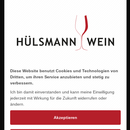
Jahrgang
2023
Alkoholgehalt
12,5 % vol.
Allergene
enthält Sulfite
Diese Website benutzt Cookies und Technologien von
Dritten, um ihren Service anzubieten und stetig zu
verbessern.
ZU DIESEM PRODUKT PASST ...
Ich bin damit einverstanden und kann meine Einwilligung
jederzeit mit Wirkung für die Zukunft widerrufen oder
ändern.
Akzeptieren