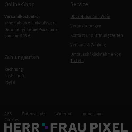
Online-Shop
Service
Versandkostenfrei
Über Hülsmann Wein
schon ab 95 € Einkaufswert.
Veranstaltungen
Darunter gilt eine Pauschale
Kontakt und Öffnungszeiten
von nur 6,95 €.
Versand & Zahlung
Umtausch/Rücknahme von
Zahlungsarten
Tickets
Rechnung
Lastschrift
PayPal
AGB
Datenschutz
Widerruf
Impressum
Cookies