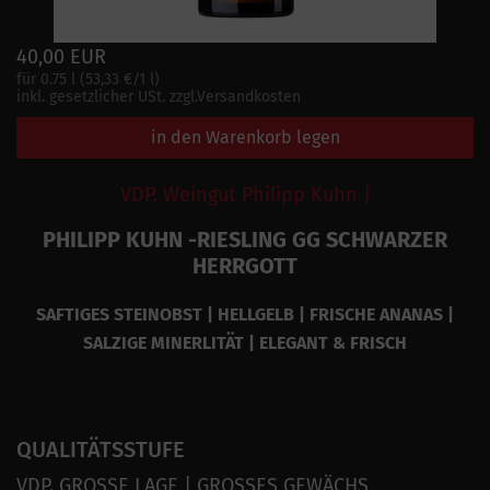
40,00 EUR
für 0.75 l (53,33 €/1 l)
inkl. gesetzlicher USt. zzgl.Versandkosten
in den Warenkorb legen
VDP. Weingut Philipp Kuhn |
PHILIPP KUHN -RIESLING GG SCHWARZER
HERRGOTT
SAFTIGES STEINOBST | HELLGELB | FRISCHE ANANAS |
SALZIGE MINERLITÄT | ELEGANT & FRISCH
QUALITÄTSSTUFE
VDP. GROSSE LAGE | GROSSES GEWÄCHS