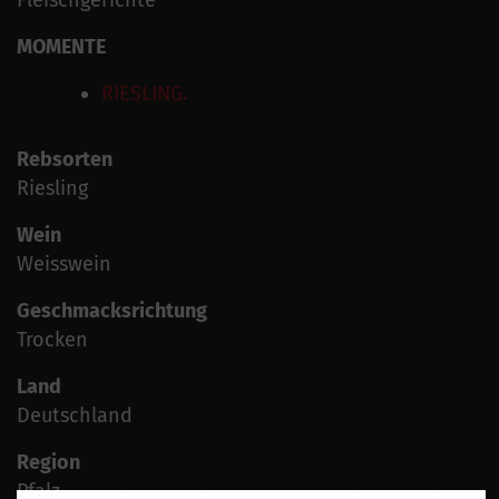
MOMENTE
RIESLING.
Rebsorten
Riesling
Wein
Weisswein
Geschmacksrichtung
Trocken
Land
Deutschland
Region
Pfalz