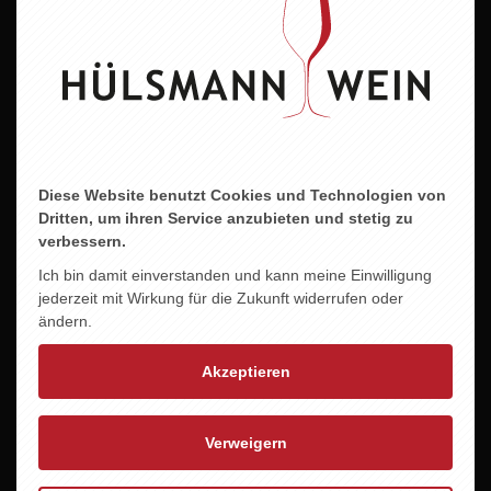
Esterfelder Stiege 119
49733 Haren (Ems)
49716 Meppen
Dienstag bis Freitag
Montag bis Freitag
09.30–13.00 Uhr & 14.00–17.30
09.00–18.30 Uhr
uhr
Samstag
Samstag
09.00–16.00 Uhr
09.30–12.30 Uhr
Diese Website benutzt Cookies und Technologien von
Telefon Meppen
Telefon Haren
Dritten, um ihren Service anzubieten und stetig zu
05931 847571
05932 7333916
verbessern.
Ich bin damit einverstanden und kann meine Einwilligung
E-Mail
jederzeit mit Wirkung für die Zukunft widerrufen oder
info
@huelsmann-wein.de
ändern.
Akzeptieren
Online-Shop
Service
Verweigern
Versandkostenfrei
Über Hülsmann Wein
schon ab 95 € Einkaufswert.
Veranstaltungen