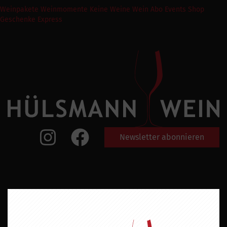
Weinpakete
Weinmomente
Keine Weine
Wein Abo
Events
Shop
Geschenke Express
Newsletter abonnieren
Öffnungszeiten
Öffnungszeiten Haren
Meppen
Neuer Markt 16