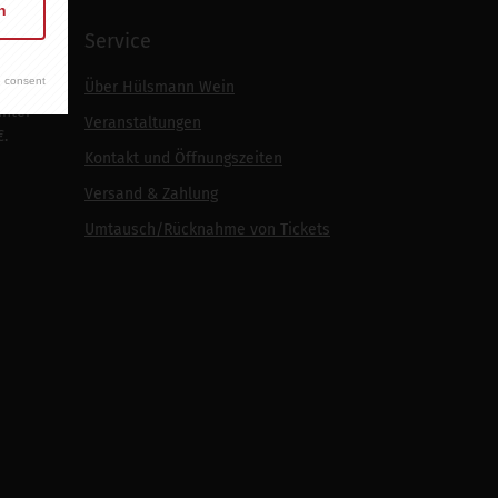
n
Service
 consent
Über Hülsmann Wein
unter
Veranstaltungen
€.
Kontakt und Öffnungszeiten
Versand & Zahlung
Umtausch/Rücknahme von Tickets