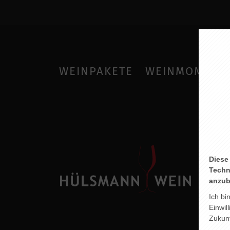
WEINPAKETE
WEINMOMENT
Diese
Techn
anzub
Ich bi
Einwil
Zukunf