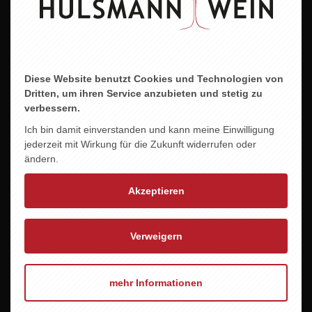
ZU DIESEM PRODUKT PASST ...
Diese Website benutzt Cookies und Technologien von
ARDBEG SCORCH
Dritten, um ihren Service anzubieten und stetig zu
189,00 EUR
verbessern.
Ich bin damit einverstanden und kann meine Einwilligung
jederzeit mit Wirkung für die Zukunft widerrufen oder
ändern.
Akzeptieren
Verweigern
mehr Informationen