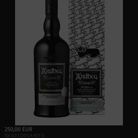
250,00 EUR
für 0.7 l (357,14 €/1 l)