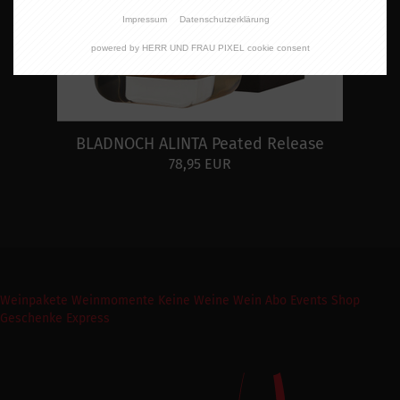
Impressum
Datenschutzerklärung
powered by HERR UND FRAU PIXEL cookie consent
BLADNOCH ALINTA Peated Release
78,95 EUR
Weinpakete
Weinmomente
Keine Weine
Wein Abo
Events
Shop
Geschenke Express