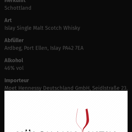
Herkunft
Schottland
Art
Islay Single Malt Scotch Whisky
Abfüller
Ardbeg, Port Ellen, Islay PA42 7EA
Alkohol
46% vol
Importeur
Moet Hennessy Deutschland GmbH, Seidlstraße 23,
80335 München