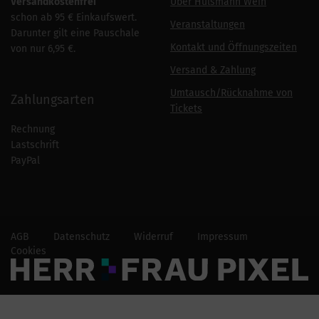
Versandkostenfrei
Über Hülsmann Wein
schon ab 95 € Einkaufswert.
Veranstaltungen
Darunter gilt eine Pauschale
Kontakt und Öffnungszeiten
von nur 6,95 €.
Versand & Zahlung
Umtausch/Rücknahme von
Zahlungsarten
Tickets
Rechnung
Lastschrift
PayPal
AGB
Datenschutz
Widerruf
Impressum
Cookies