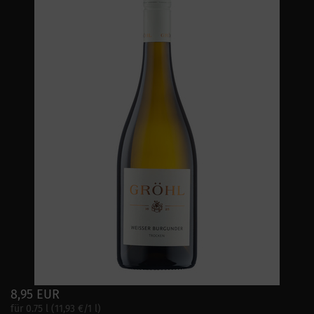
8,95 EUR
für 0.75 l (11,93 €/1 l)