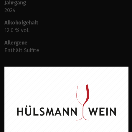
Jahrgang
2024
Alkoholgehalt
12,0 % vol.
Allergene
Enthält Sulfite
ZU DIESEM PRODUKT PASST ...