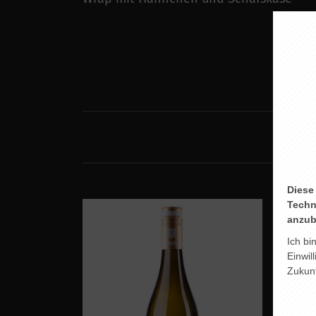
Diese
Techn
anzub
Ich bi
Einwil
Zukunf