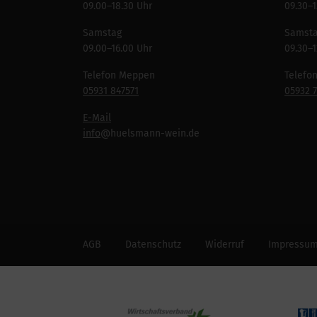
09.00–18.30 Uhr
09.30–1
Samstag
Samst
09.00–16.00 Uhr
09.30–1
Telefon Meppen
Telefo
05931 847571
05932 
E-Mail
info
@huelsmann-wein.de
AGB
Datenschutz
Widerruf
Impressu