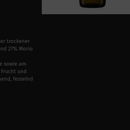
er trockener
und 27% Morio
se sowie am
 Frucht und
end, fesselnd