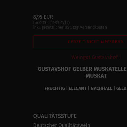
8,95 EUR
für 0.75 l (11,93 €/1 l)
inkl. gesetzlicher USt. zzgl.Versandkosten
DERZEIT NICHT LIEFERBAR.
Weingut Gustavshof |
GUSTAVSHOF GELBER MUSKATELLE
MUSKAT
FRUCHTIG | ELEGANT | NACHHALL | GEL
QUALITÄTSSTUFE
Deutscher Qualitätswein