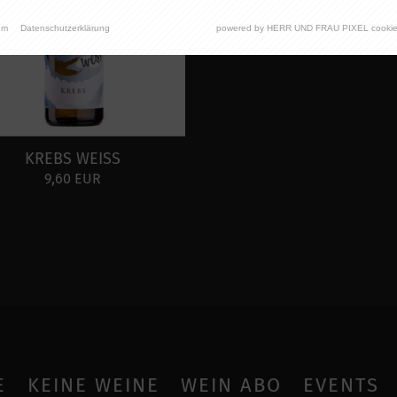
um
Datenschutzerklärung
powered by HERR UND FRAU PIXEL cookie
KREBS WEISS
9,60 EUR
E
KEINE WEINE
WEIN ABO
EVENTS