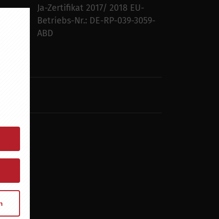
Ja-Zertifikat 2017/ 2018 EU-
Betriebs-Nr.: DE-RP-039-3059-
ABD
n