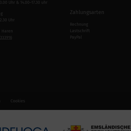
3.00 Uhr & 14.00–17.30 uhr
Zahlungsarten
ag
2.30 Uhr
Rechnung
Lastschrift
n Haren
PayPal
7333916
m
Cookies