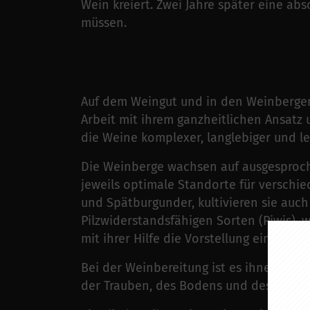
Wein kreiert. Zwei Jahre später eine ab
müssen.
Auf dem Weingut und in den Weinbergen
Arbeit mit ihrem ganzheitlichen Ansatz 
die Weine komplexer, langlebiger und l
Die Weinberge wachsen auf ausgesproche
jeweils optimale Standorte für verschi
und Spätburgunder, kultivieren sie auc
Pilzwiderstandsfähigen Sorten (Piwis), 
mit ihrer Hilfe die Vorstellung eines 
Bei der Weinbereitung ist es ihnen beso
der Trauben, des Bodens und des Jahrga