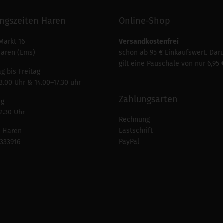
ngszeiten Haren
Online-Shop
Markt 16
Versandkostenfrei
Haren (Ems)
schon ab 95 € Einkaufswert. Dar
gilt eine Pauschale von nur 6,95 
g bis Freitag
3.00 Uhr & 14.00–17.30 uhr
Zahlungsarten
ag
2.30 Uhr
Rechnung
Lastschrift
n Haren
PayPal
7333916