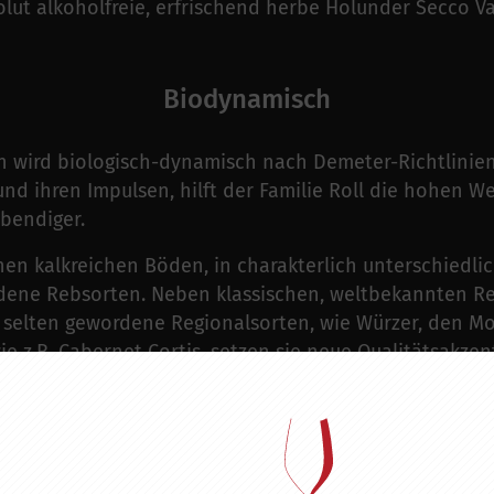
solut alkoholfreie, erfrischend herbe Holunder Secco V
Biodynamisch
 wird biologisch-dynamisch nach Demeter-Richtlinien
und ihren Impulsen, hilft der Familie Roll die hohen 
ebendiger.
n kalkreichen Böden, in charakterlich unterschiedli
edene Rebsorten. Neben klassischen, weltbekannten Re
h selten gewordene Regionalsorten, wie Würzer, den Mo
wie z.B. Cabernet Cortis, setzen sie neue Qualitätsak
ressourcenschonenden Weinbaus umsetzen.
nders wichtig, dass die natürliche Struktur des Weines
ngs in den Weinen widerspiegelt.