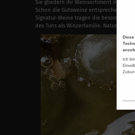
Sie gliedern ihr Weinsortiment in “Gutsw
Schon die Gutsweine entsprechen einem
Signatur-Weine tragen die besondere Ha
des Tuns als Winzerfamilie. Naturweine 
Diese
Techn
anzub
Ich bi
Einwil
Zukunf
Impress