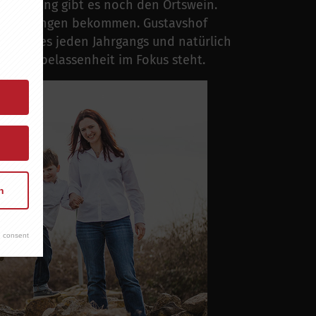
ei Riesling gibt es noch den Ortswein.
szeichnungen bekommen. Gustavshof
uf eines jeden Jahrgangs und natürlich
 Natur-belassenheit im Fokus steht.
n
 consent