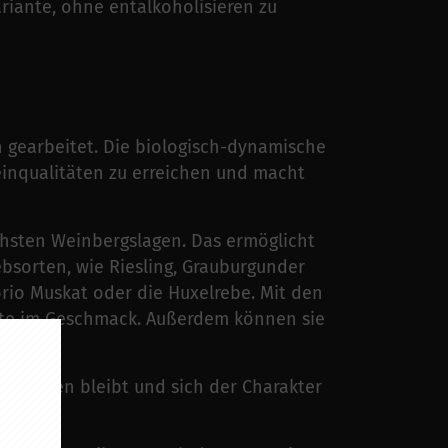
ariante, ohne entalkoholisieren zu
 gearbeitet. Die biologisch-dynamische
Weinqualitäten zu erreichen und macht
chsten Weinbergslagen. Das ermöglicht
bsorten, wie Riesling, Grauburgunder
rio Muskat oder die Huxelrebe. Mit den
zente im Geschmack. Außerdem können sie
 erhalten bleibt und sich der Charakter