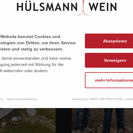
eine”, “Signatur”-Weine und unfiltrierte Naturweine. B
 hohen Qualitätsstandard für den sie regelmäßig Au
ndschrift der Böden der besten Lagen, dem Klimaverla
sind eine neue Weinrubrik, bei der die kompromisslose
 Website benutzt Cookies und
Akzeptieren
ologien von Dritten, um ihren Service
ieten und stetig zu verbessern.
n damit einverstanden und kann meine
Verweigern
ligung jederzeit mit Wirkung für die
t widerrufen oder ändern.
mehr Informatione
um
Datenschutzerklärung
powered by HERR UND FRAU PIXEL cookie