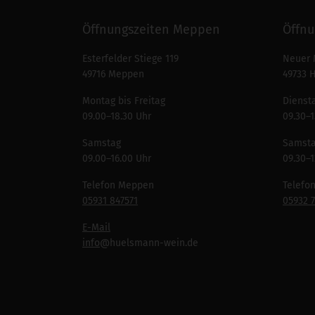
Öffnungszeiten Meppen
Öffnu
Esterfelder Stiege 119
Neuer 
49716 Meppen
49733 
Montag bis Freitag
Diensta
09.00–18.30 Uhr
09.30–1
Samstag
Samst
09.00–16.00 Uhr
09.30–1
Telefon Meppen
Telefo
05931 847571
05932 
E-Mail
info
@huelsmann-wein.de