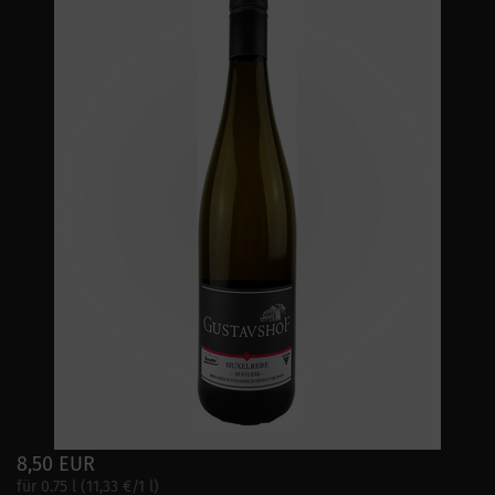
8,50 EUR
für 0.75 l (11,33 €/1 l)