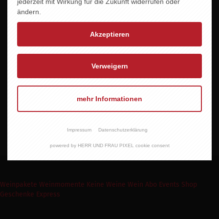
jederzeit mit Wirkung für die Zukunft widerrufen oder
Allergene
ändern.
Enthält Sulfite
Akzeptieren
Zertifiziert
BIO DE-ÖKO-039
Verweigern
Vegan
JA
mehr Informationen
Demeter
JA
Impressum
Datenschutzerklärung
powered by HERR UND FRAU PIXEL cookie consent
Weinpakete
Weinmomente
Keine Weine
Wein Abo
Events
Shop
Geschenke Express