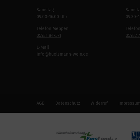
Samstag
Samst
09.00–16.00 Uhr
09.30–1
Telefon Meppen
Telefo
05931 847571
05932 
E-Mail
info
@huelsmann-wein.de
AGB
Datenschutz
Widerruf
Impressu