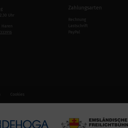
Zahlungsarten
ag
2.30 Uhr
Rechnung
Lastschrift
n Haren
PayPal
7333916
m
Cookies