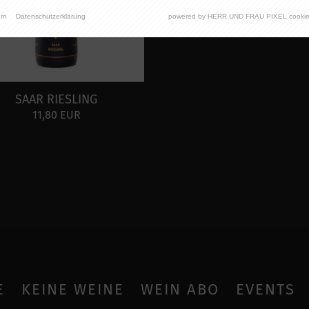
um
Datenschutzerklärung
powered by HERR UND FRAU PIXEL cookie
SAAR RIESLING
11,80 EUR
E
KEINE WEINE
WEIN ABO
EVENTS