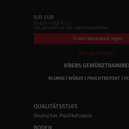
9,95 EUR
für 0.75 l (13,27 €/1 l)
inkl. gesetzlicher USt. zzgl.Versandkosten
in den Warenkorb legen
Weingut Krebs |
KREBS GEWÜRZTRAMINE
BLUMIG | WÜRZE | FRUCHTBETONT | FEI
QUALITÄTSSTUFE
Deutscher Prädikatswein
BODEN