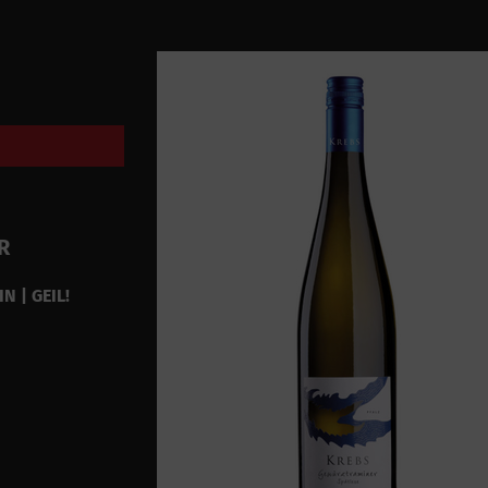
R
N | GEIL!