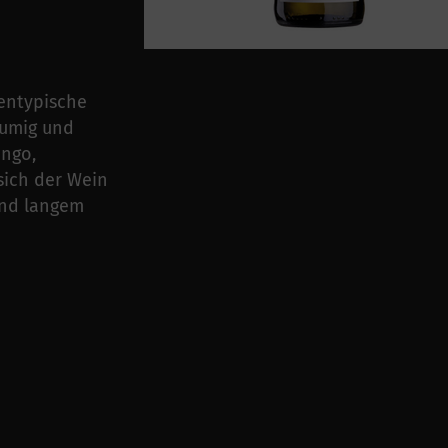
entypische
lumig und
ango,
sich der Wein
und langem