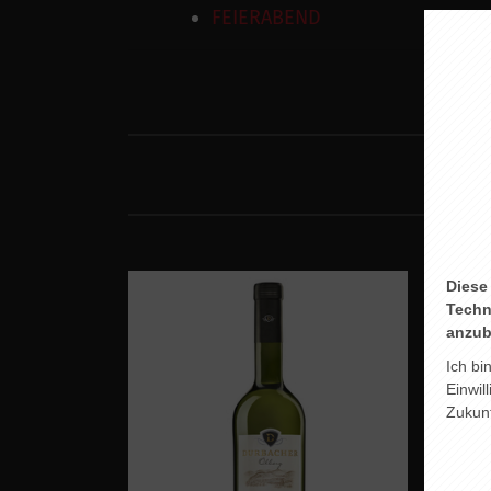
FEIERABEND
Diese
Techn
anzub
Ich bi
Einwil
Zukunf