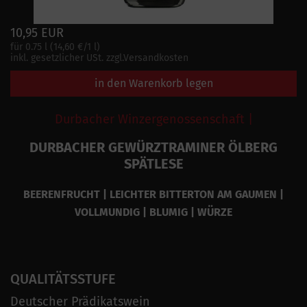
10,95 EUR
für 0.75 l (14,60 €/1 l)
inkl. gesetzlicher USt. zzgl.Versandkosten
in den Warenkorb legen
Durbacher Winzergenossenschaft |
DURBACHER GEWÜRZTRAMINER ÖLBERG
SPÄTLESE
BEERENFRUCHT | LEICHTER BITTERTON AM GAUMEN |
VOLLMUNDIG | BLUMIG | WÜRZE
QUALITÄTSSTUFE
Deutscher Prädikatswein