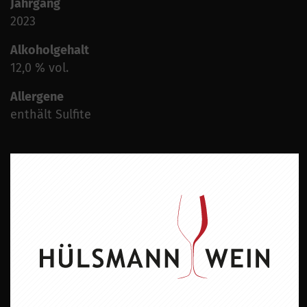
Jahrgang
2023
Alkoholgehalt
12,0 % vol.
Allergene
enthält Sulfite
ZU DIESEM PRODUKT PASST ...