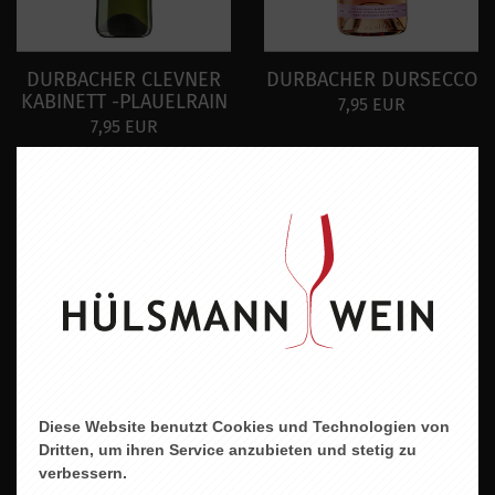
DURBACHER CLEVNER
DURBACHER DURSECCO
KABINETT -PLAUELRAIN
7,95 EUR
7,95 EUR
DURBACHER STEINBERG
-MUSKATELLER-
13,95 EUR
Diese Website benutzt Cookies und Technologien von
Dritten, um ihren Service anzubieten und stetig zu
verbessern.
DURBACHER -EDELFRAU