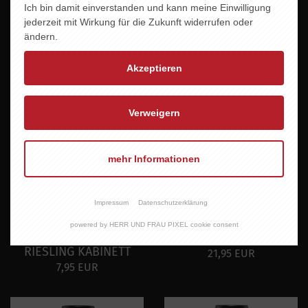
SEKT TROCKEN
Ich bin damit einverstanden und kann meine Einwilligung
8,95 EUR
jederzeit mit Wirkung für die Zukunft widerrufen oder
ändern.
Akzeptieren
Verweigern
mehr Informationen
Impressum
Datenschutzerklärung
powered by HERR UND FRAU PIXEL cookie consent
KLINGELBERGER
EDLE WILLIAMSBIRNE
RIESLING KABINETT
21,95 EUR
7,95 EUR