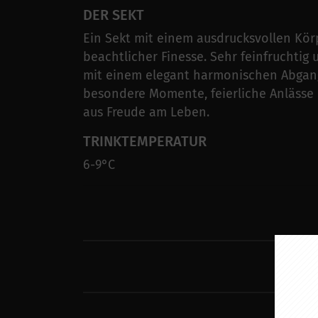
DER SEKT
Ein Sekt mit einem ausdrucksvollen Kö
beachtlicher Finesse. Sehr feinfruchtig u
mit einem elegant harmonischen Abgang
besondere Momente, feierliche Anlässe
aus Freude am Leben.
TRINKTEMPERATUR
6-9°C