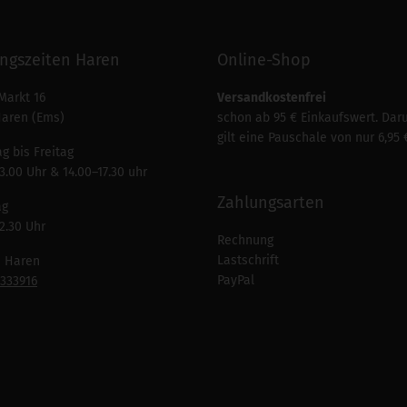
ngszeiten Haren
Online-Shop
Markt 16
Versandkostenfrei
Haren (Ems)
schon ab 95 € Einkaufswert. Dar
gilt eine Pauschale von nur 6,95 
g bis Freitag
3.00 Uhr & 14.00–17.30 uhr
Zahlungsarten
ag
2.30 Uhr
Rechnung
Lastschrift
n Haren
PayPal
7333916