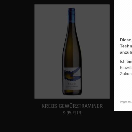
Diese
Techn
anzub
Ich bi
Einwil
Zukunf
Impress
KREBS GEWÜRZTRAMINER
9,95 EUR