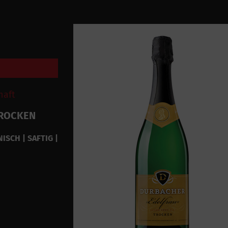
haft
TROCKEN
ISCH | SAFTIG |