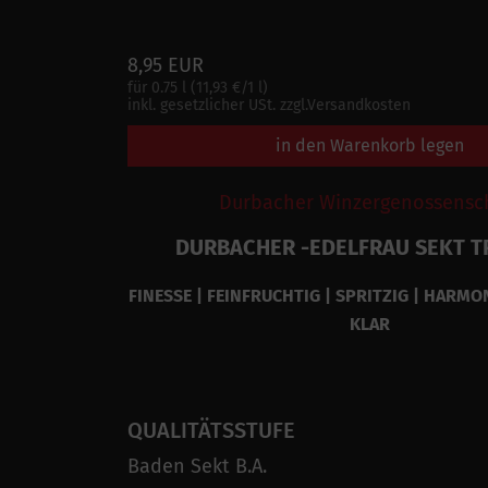
8,95 EUR
für 0.75 l (11,93 €/1 l)
inkl. gesetzlicher USt. zzgl.Versandkosten
in den Warenkorb legen
Durbacher Winzergenossensc
DURBACHER -EDELFRAU SEKT 
FINESSE | FEINFRUCHTIG | SPRITZIG | HARMON
KLAR
QUALITÄTSSTUFE
Baden Sekt B.A.