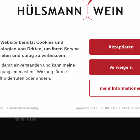
 Website benutzt Cookies und
Akzeptieren
ologien von Dritten, um ihren Service
ieten und stetig zu verbessern.
n damit einverstanden und kann meine
Verweigern
ligung jederzeit mit Wirkung für die
t widerrufen oder ändern.
mehr Informatione
um
Datenschutzerklärung
powered by HERR UND FRAU PIXEL cookie
RINGS MUSKATELLER
11,95 EUR