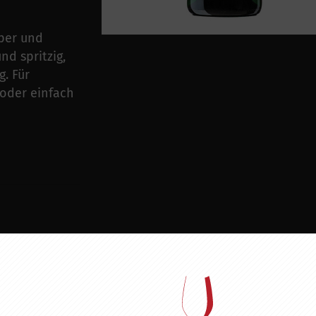
rper und
nd spritzig,
. Für
 oder einfach
ZU DIESEM PRODUKT PASST ...