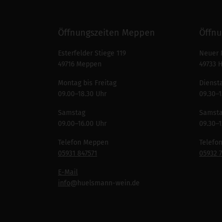
Öffnungszeiten Meppen
Öffnu
Esterfelder Stiege 119
Neuer 
49716 Meppen
49733 
Montag bis Freitag
Diensta
09.00–18.30 Uhr
09.30–1
Samstag
Samst
09.00–16.00 Uhr
09.30–1
Telefon Meppen
Telefo
05931 847571
05932 
E-Mail
info
@huelsmann-wein.de