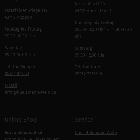
Neuer Markt 16
Esterfelder Stiege 119
49733 Haren (Ems)
49716 Meppen
Dienstag bis Freitag
Montag bis Freitag
09.30–13.00 Uhr & 14.00–17.30
09.00–18.30 Uhr
uhr
Samstag
Samstag
09.00–16.00 Uhr
09.30–12.30 Uhr
Telefon Meppen
Telefon Haren
05931 847571
05932 7333916
E-Mail
info
@huelsmann-wein.de
Online-Shop
Service
Versandkostenfrei
Über Hülsmann Wein
schon ab 95 € Einkaufswert.