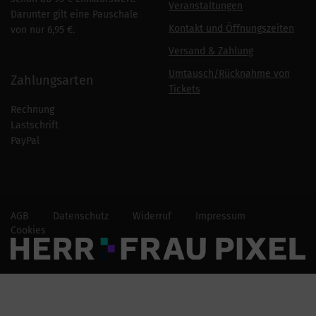
Veranstaltungen
Darunter gilt eine Pauschale
Kontakt und Öffnungszeiten
von nur 6,95 €.
Versand & Zahlung
Umtausch/Rücknahme von
Zahlungsarten
Tickets
Rechnung
Lastschrift
PayPal
AGB
Datenschutz
Widerruf
Impressum
Cookies