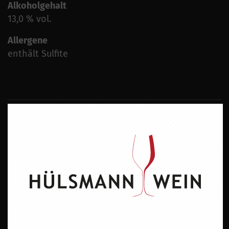
Alkoholgehalt
13,0 % vol.
Allergene
enthält Sulfite
ZU DIESEM PRODUKT PASST ...