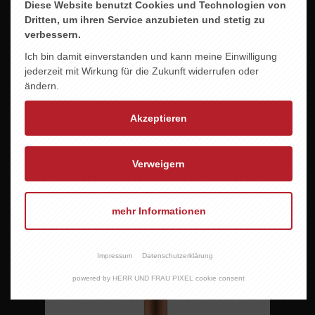
Diese Website benutzt Cookies und Technologien von
Dritten, um ihren Service anzubieten und stetig zu
verbessern.
Ich bin damit einverstanden und kann meine Einwilligung
jederzeit mit Wirkung für die Zukunft widerrufen oder
ändern.
Akzeptieren
Verweigern
PHILIPP KUHN -RIESLING LAUMERSHEIMER
mehr Informationen
KAPELLENBERG Alte Reben
27,00 EUR
Impressum
Datenschutzerklärung
powered by HERR UND FRAU PIXEL cookie consent