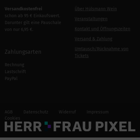
Versandkostenfrei
Über Hülsmann Wein
schon ab 95 € Einkaufswert.
Veranstaltungen
Darunter gilt eine Pauschale
Kontakt und Öffnungszeiten
von nur 6,95 €.
Versand & Zahlung
Umtausch/Rücknahme von
Zahlungsarten
Tickets
Rechnung
Lastschrift
PayPal
AGB
Datenschutz
Widerruf
Impressum
Cookies