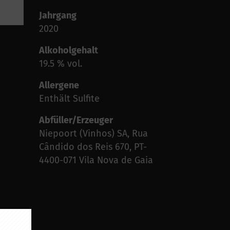
Jahrgang
2020
Alkoholgehalt
19.5 % vol.
Allergene
Enthält Sulfite
Abfüller/Erzeuger
Niepoort (Vinhos) SA, Rua
Cândido dos Reis 670, PT-
4400-071 Vila Nova de Gaia