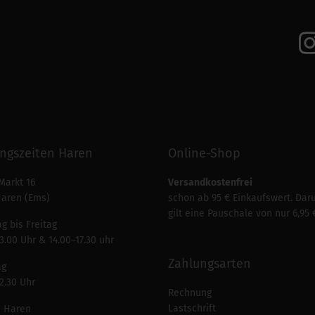
ngszeiten Haren
Online-Shop
Markt 16
Versandkostenfrei
Haren (Ems)
schon ab 95 € Einkaufswert. Dar
gilt eine Pauschale von nur 6,95 
g bis Freitag
3.00 Uhr & 14.00–17.30 uhr
Zahlungsarten
ag
2.30 Uhr
Rechnung
Lastschrift
n Haren