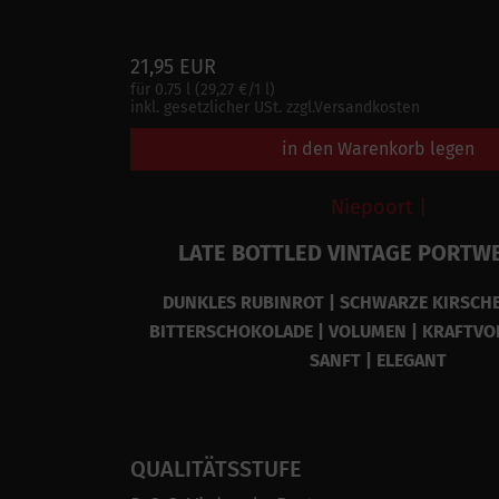
21,95 EUR
für 0.75 l (29,27 €/1 l)
inkl. gesetzlicher USt. zzgl.Versandkosten
in den Warenkorb legen
Niepoort |
LATE BOTTLED VINTAGE PORTWE
DUNKLES RUBINROT | SCHWARZE KIRSCHE 
BITTERSCHOKOLADE | VOLUMEN | KRAFTVOL
SANFT | ELEGANT
QUALITÄTSSTUFE