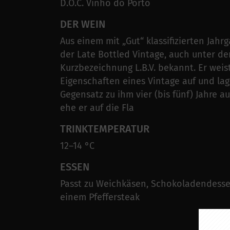
D.O.C. Vinho do Porto
DER WEIN
Aus einem mit „Gut“ klassifizierten Jah
der Late Bottled Vintage, auch unter de
Kurzbezeichnung L.B.V. bekannt. Er weis
Eigenschaften eines Vintage auf und lag
Gegensatz zu ihm vier (bis fünf) Jahre a
ehe er auf die Fla
TRINKTEMPERATUR
12–14 °C
ESSEN
Passt zu Weichkäsen, Schokoladendesse
einem Pfeffersteak