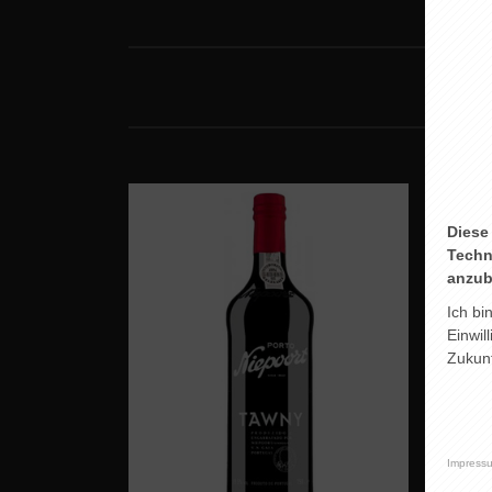
Diese
Techn
anzub
Ich bi
Einwil
Zukunf
Impress