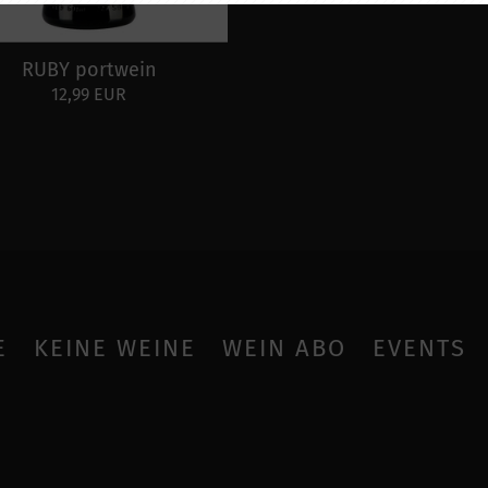
RUBY portwein
12,99 EUR
E
KEINE WEINE
WEIN ABO
EVENTS