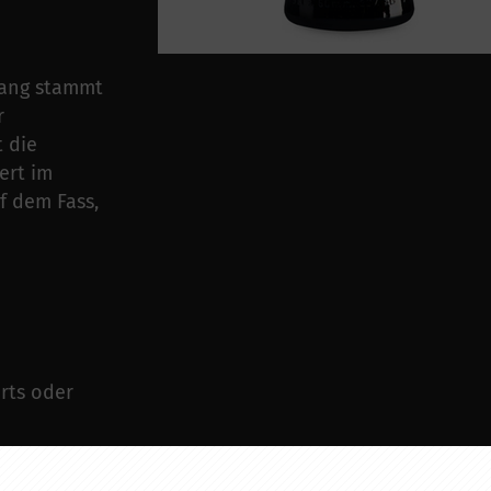
rgang stammt
r
t die
ert im
uf dem Fass,
rts oder