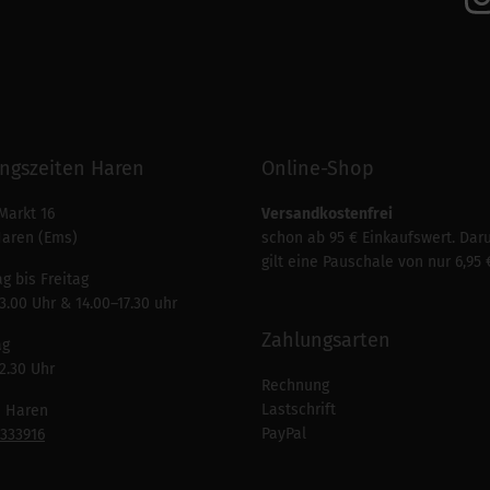
ngszeiten Haren
Online-Shop
Markt 16
Versandkostenfrei
Haren (Ems)
schon ab 95 € Einkaufswert. Dar
gilt eine Pauschale von nur 6,95 
g bis Freitag
3.00 Uhr & 14.00–17.30 uhr
Zahlungsarten
ag
2.30 Uhr
Rechnung
Lastschrift
n Haren
PayPal
7333916