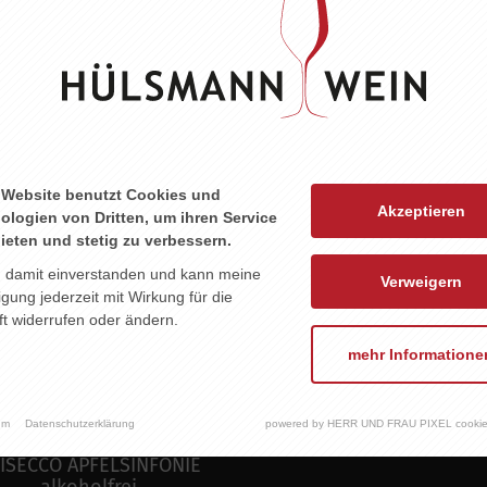
 Website benutzt Cookies und
Akzeptieren
ologien von Dritten, um ihren Service
ieten und stetig zu verbessern.
n damit einverstanden und kann meine
Verweigern
ligung jederzeit mit Wirkung für die
t widerrufen oder ändern.
mehr Informatione
um
Datenschutzerklärung
powered by HERR UND FRAU PIXEL cookie
ISECCO APFELSINFONIE
alkoholfrei