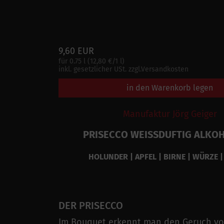
9,60 EUR
für 0.75 l (12,80 €/1 l)
inkl. gesetzlicher USt. zzgl.Versandkosten
in den Warenkorb legen
Manufaktur Jörg Geiger
PRISECCO WEISSDUFTIG ALKOH
HOLUNDER | APFEL | BIRNE | WÜRZE |
DER PRISECCO
Im Bouquet erkennt man den Geruch vo