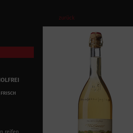
zurück
OLFREI
 FRISCH
n reifen