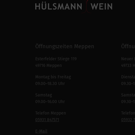
Öffnungszeiten Meppen
Öffnu
Esterfelder Stiege 119
Neuer 
49716 Meppen
49733 
Montag bis Freitag
Diensta
09.00–18.30 Uhr
09.30–1
Samstag
Samst
09.00–16.00 Uhr
09.30–1
Telefon Meppen
Telefo
05931 847571
05932 
E-Mail