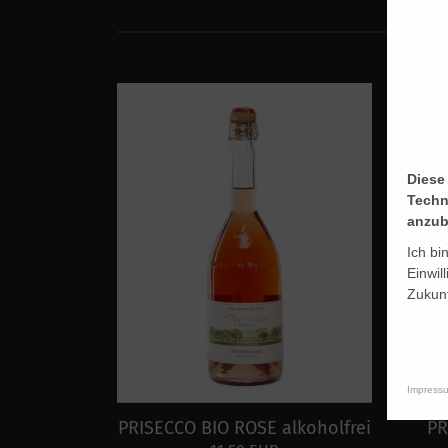
Diese
Techn
anzub
Ich bi
Einwil
Zukunf
Impress
PRISECCO BIO ROSE alkoholfrei
PR