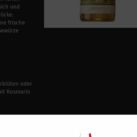
sich und
ücke.
ne frische
 Gewürze
erblüten oder
mit Rosmarin
ZU DIESEM PRODUKT PASST ...