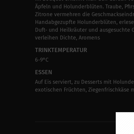
Äpfeln und Holunderblüten. Traube, Pfir
Zitrone vermehren die Geschmackseindr
Handabgezupfte Holunderblüten, erlese
Duft- und Heilkräuter und ausgesuchte
verleihen Dichte, Aromens
TRINKTEMPERATUR
6-9°C
ESSEN
Auf Eis serviert, zu Desserts mit Holund
exotischen Früchten, Ziegenfrischkäse 