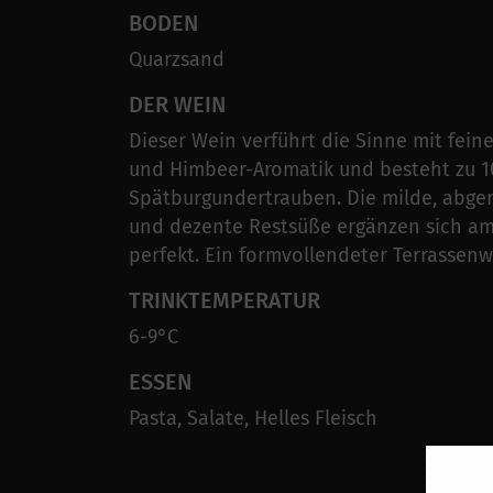
BODEN
Quarzsand
DER WEIN
Dieser Wein verführt die Sinne mit fein
und Himbeer-Aromatik und besteht zu 
Spätburgundertrauben. Die milde, abge
und dezente Restsüße ergänzen sich 
perfekt. Ein formvollendeter Terrassenw
TRINKTEMPERATUR
6-9°C
ESSEN
Pasta, Salate, Helles Fleisch