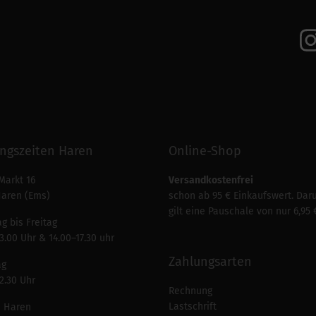
ngszeiten Haren
Online-Shop
Markt 16
Versandkostenfrei
Haren (Ems)
schon ab 95 € Einkaufswert. Dar
gilt eine Pauschale von nur 6,95 
g bis Freitag
3.00 Uhr & 14.00–17.30 uhr
Zahlungsarten
ag
2.30 Uhr
Rechnung
Lastschrift
n Haren