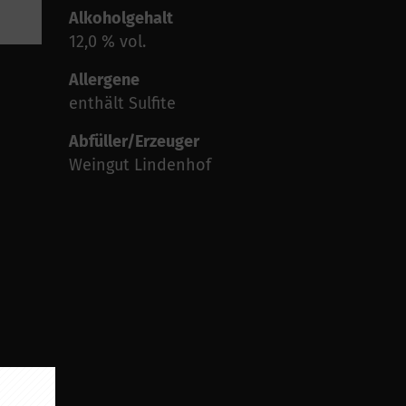
Alkoholgehalt
12,0 % vol.
Allergene
enthält Sulfite
Abfüller/Erzeuger
Weingut Lindenhof