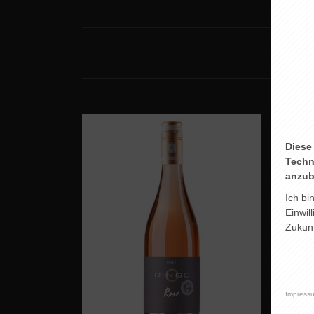
Diese
Techn
anzub
Ich bi
Einwil
Zukunf
Impress