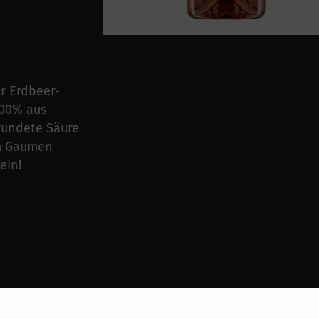
er Erdbeer-
100% aus
rundete Säure
am Gaumen
ein!