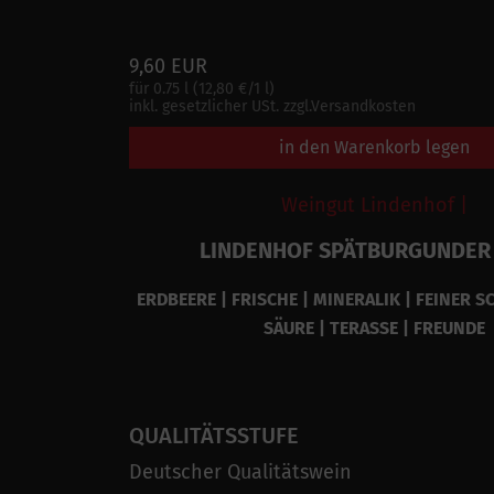
9,60 EUR
für 0.75 l (12,80 €/1 l)
inkl. gesetzlicher USt. zzgl.Versandkosten
in den Warenkorb legen
Weingut Lindenhof |
LINDENHOF SPÄTBURGUNDER
ERDBEERE | FRISCHE | MINERALIK | FEINER S
SÄURE | TERASSE | FREUNDE
QUALITÄTSSTUFE
Deutscher Qualitätswein