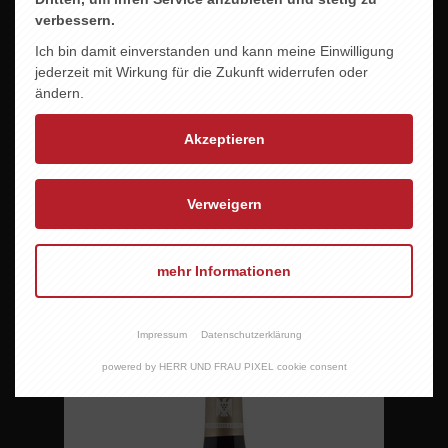
verbessern.
Ich bin damit einverstanden und kann meine Einwilligung
jederzeit mit Wirkung für die Zukunft widerrufen oder
ändern.
Akzeptieren
Verweigern
mehr Informationen
CASTELFEDER CHARDONNAY -DOSS-
12,95 EUR
Impressum
Datenschutzerklärung
powered by HERR UND FRAU PIXEL cookie consent