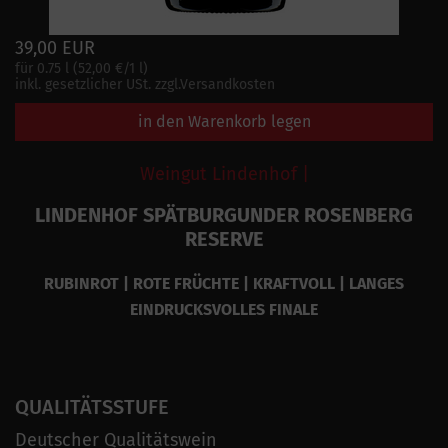
39,00 EUR
für 0.75 l (52,00 €/1 l)
inkl. gesetzlicher USt. zzgl.Versandkosten
in den Warenkorb legen
Weingut Lindenhof |
LINDENHOF SPÄTBURGUNDER ROSENBERG
RESERVE
RUBINROT | ROTE FRÜCHTE | KRAFTVOLL | LANGES
EINDRUCKSVOLLES FINALE
QUALITÄTSSTUFE
Deutscher Qualitätswein