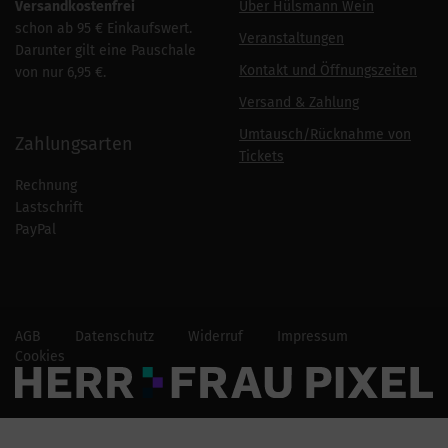
Versandkostenfrei
Über Hülsmann Wein
schon ab 95 € Einkaufswert.
Veranstaltungen
Darunter gilt eine Pauschale
Kontakt und Öffnungszeiten
von nur 6,95 €.
Versand & Zahlung
Umtausch/Rücknahme von
Zahlungsarten
Tickets
Rechnung
Lastschrift
PayPal
AGB
Datenschutz
Widerruf
Impressum
Cookies