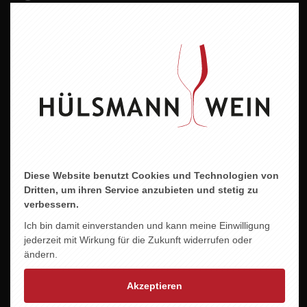
Nahe
Jahrgang
2024
Alkoholgehalt
12,5 % vol.
Allergene
enthält Sulfite
Diese Website benutzt Cookies und Technologien von
Dritten, um ihren Service anzubieten und stetig zu
verbessern.
Ich bin damit einverstanden und kann meine Einwilligung
ZU DIESEM PRODUKT PASST ...
jederzeit mit Wirkung für die Zukunft widerrufen oder
ändern.
Akzeptieren