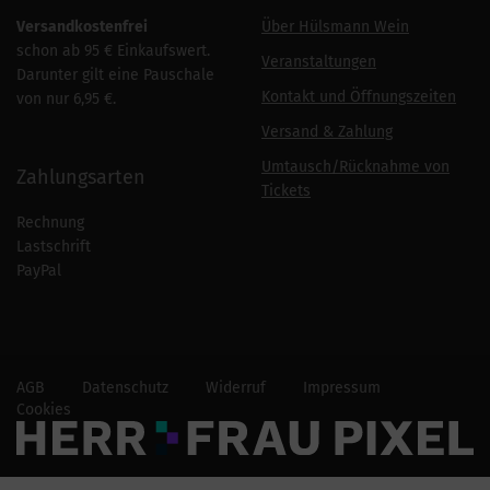
Versandkostenfrei
Über Hülsmann Wein
schon ab 95 € Einkaufswert.
Veranstaltungen
Darunter gilt eine Pauschale
Kontakt und Öffnungszeiten
von nur 6,95 €.
Versand & Zahlung
Umtausch/Rücknahme von
Zahlungsarten
Tickets
Rechnung
Lastschrift
PayPal
AGB
Datenschutz
Widerruf
Impressum
Cookies