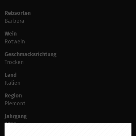
Rebsorten
Barbera
Wein
Rotwein
Geschmacksrichtung
Trocken
Land
Italien
Region
Piemont
Jahrgang
2020