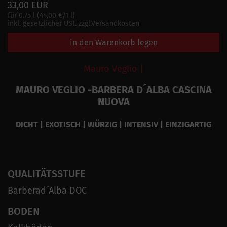
33,00 EUR
für 0.75 l (44,00 €/1 l)
inkl. gesetzlicher USt. zzgl.Versandkosten
in den Warenkorb legen
Mauro Veglio |
MAURO VEGLIO -BARBERA D´ALBA CASCINA
NUOVA
DICHT | EXOTISCH | WÜRZIG | INTENSIV | EINZIGARTIG
QUALITÄTSSTUFE
Barberad´Alba DOC
BODEN