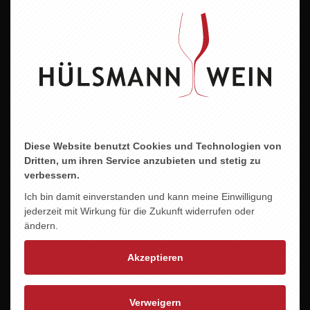
Alkoholgehalt
15,0 % vol.
Allergene
Enthält Sulfite
Abfüller/Erzeuger
Mauro Veglio,CascinaNuova 50,IT-12064 La Morra
Diese Website benutzt Cookies und Technologien von
Dritten, um ihren Service anzubieten und stetig zu
verbessern.
ZU DIESEM PRODUKT PASST ...
Ich bin damit einverstanden und kann meine Einwilligung
jederzeit mit Wirkung für die Zukunft widerrufen oder
ändern.
Akzeptieren
Verweigern