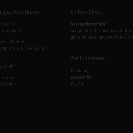
ngszeiten Haren
Online-Shop
Markt 16
Versandkostenfrei
Haren (Ems)
schon ab 95 € Einkaufswert. Dar
gilt eine Pauschale von nur 6,95 
g bis Freitag
3.00 Uhr & 14.00–17.30 uhr
Zahlungsarten
ag
2.30 Uhr
Rechnung
Lastschrift
n Haren
PayPal
7333916