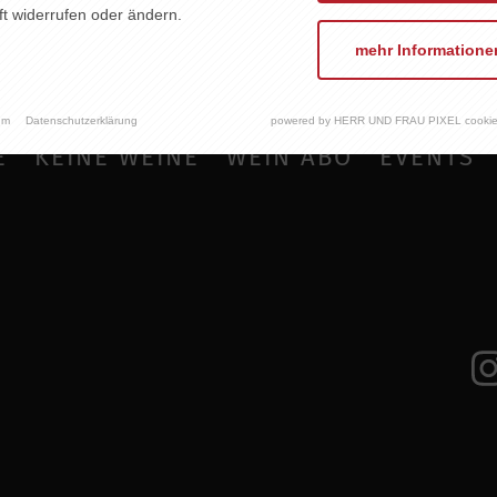
t widerrufen oder ändern.
mehr Informatione
um
Datenschutzerklärung
powered by HERR UND FRAU PIXEL cookie
E
KEINE WEINE
WEIN ABO
EVENTS