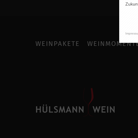
Zukunf
Impress
WEINPAKETE
WEINMOMENT