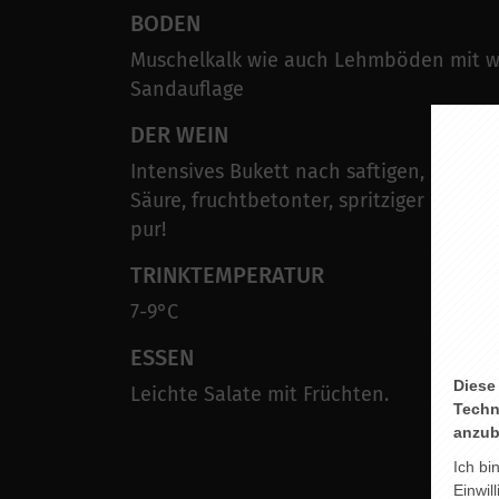
BODEN
Muschelkalk wie auch Lehmböden mit w
Sandauflage
DER WEIN
Intensives Bukett nach saftigen, roten B
Säure, fruchtbetonter, spritziger Körper
pur!
TRINKTEMPERATUR
7-9°C
ESSEN
Diese
Leichte Salate mit Früchten.
Techn
anzub
Ich bi
Einwil