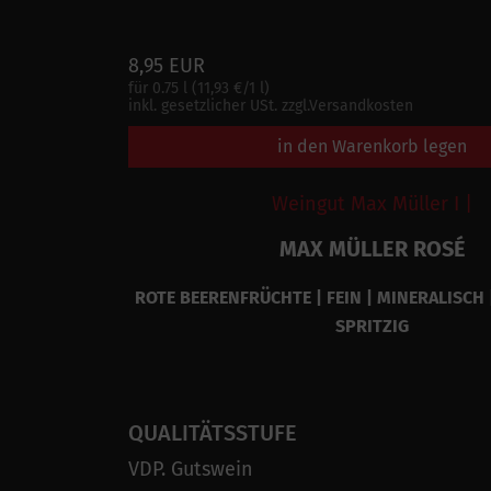
8,95 EUR
für 0.75 l (11,93 €/1 l)
inkl. gesetzlicher USt. zzgl.Versandkosten
in den Warenkorb legen
Weingut Max Müller I |
MAX MÜLLER ROSÉ
ROTE BEERENFRÜCHTE | FEIN | MINERALISCH |
SPRITZIG
QUALITÄTSSTUFE
VDP. Gutswein