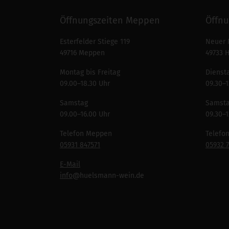
Öffnungszeiten Meppen
Öffnu
Esterfelder Stiege 119
Neuer 
49716 Meppen
49733 
Montag bis Freitag
Diensta
09.00–18.30 Uhr
09.30–1
Samstag
Samst
09.00–16.00 Uhr
09.30–1
Telefon Meppen
Telefo
05931 847571
05932 
E-Mail
info
@huelsmann-wein.de