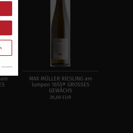
n
 consent
 am
MAX MÜLLER RIESLING am
ES
lumpen 1655® GROSSES
GEWÄCHS
36,00 EUR