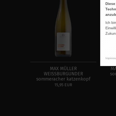
Diese
Techn
anzub
Ich bi
Einwil
Zukunf
Impress
MAX MÜLLER
MA
WEISSBURGUNDER
so
sommeracher katzenkopf
15,95 EUR