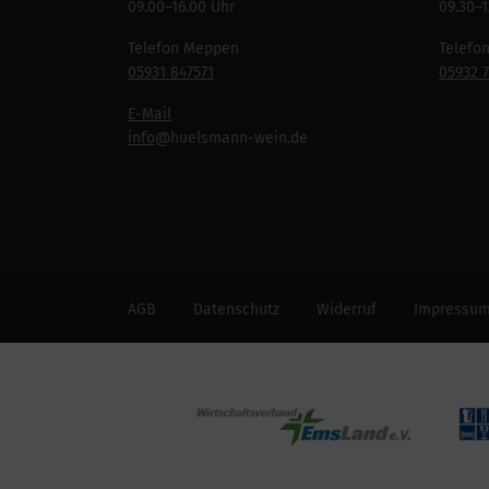
09.00–16.00 Uhr
09.30–1
Telefon Meppen
Telefo
05931 847571
05932 
E-Mail
info
@huelsmann-wein.de
AGB
Datenschutz
Widerruf
Impressu