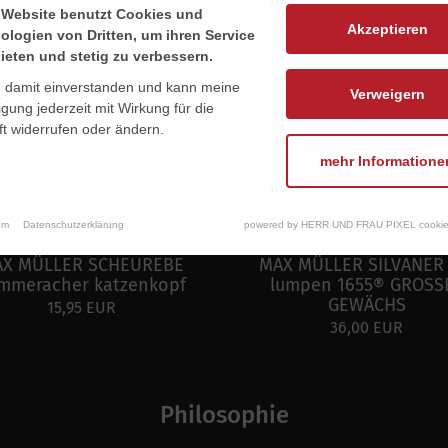
 Website benutzt Cookies und
Akzeptieren
ologien von Dritten, um ihren Service
ieten und stetig zu verbessern.
n damit einverstanden und kann meine
Verweigern
ligung jederzeit mit Wirkung für die
t widerrufen oder ändern.
mehr Informatione
um
Datenschutzerklärung
powered by HERR UND FRAU PIXEL cookie
X MÜLLER SCHEUREBE
MAX MÜLLER SILVANER
mmeracher katzenkopf
lumpen 1655® GROSS
GEWÄCHS
15,95 EUR
36,00 EUR
Philosophie