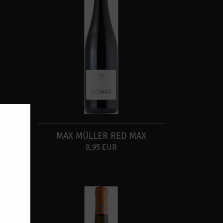
RT
MAX MÜLLER RED MAX
8,95 EUR