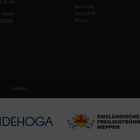
2.30 Uhr
Rechnung
Lastschrift
n Haren
PayPal
7333916
m
Cookies