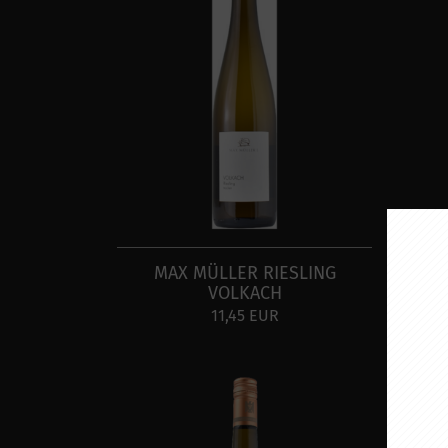
MAX MÜLLER RIESLING
MA
VOLKACH
11,45 EUR