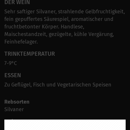
DER WEIN
Sehr saftiger Silvaner, strahlende Gelbfruchtigkeit,
fein gepuffertes Säurespiel, aromatischer und
fruchtbetonter Körper. Handlese,
Maischestandzeit, gezügelte, kühle Vergärung,
Feinhefelager.
TRINKTEMPERATUR
7-9°C
ESSEN
Zu Geflügel, Fisch und Vegetarischen Speisen
Rebsorten
Silvaner
Wein
Weisswein