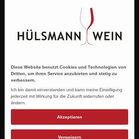
Geschmacksrichtung
Trocken
Land
Deutschland
Region
Franken
Diese Website benutzt Cookies und Technologien von
Dritten, um ihren Service anzubieten und stetig zu
Jahrgang
verbessern.
2024
Ich bin damit einverstanden und kann meine Einwilligung
Alkoholgehalt
jederzeit mit Wirkung für die Zukunft widerrufen oder
ändern.
12,0 %vol.
Allergene
Akzeptieren
Enthält Sulfite
Verweigern