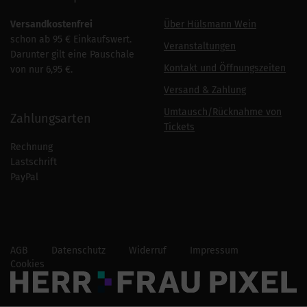
Versandkostenfrei
Über Hülsmann Wein
schon ab 95 € Einkaufswert.
Veranstaltungen
Darunter gilt eine Pauschale
Kontakt und Öffnungszeiten
von nur 6,95 €.
Versand & Zahlung
Umtausch/Rücknahme von
Zahlungsarten
Tickets
Rechnung
Lastschrift
PayPal
AGB
Datenschutz
Widerruf
Impressum
Cookies