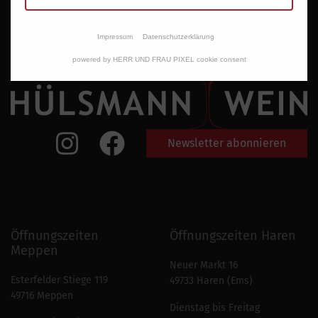
Impressum
Datenschutzerklärung
powered by HERR UND FRAU PIXEL cookie consent
Newsletter abonnieren
Öffnungszeiten
Öffnungszeiten Haren
Meppen
Neuer Markt 16
Esterfelder Stiege 119
49733 Haren (Ems)
49716 Meppen
Dienstag bis Freitag