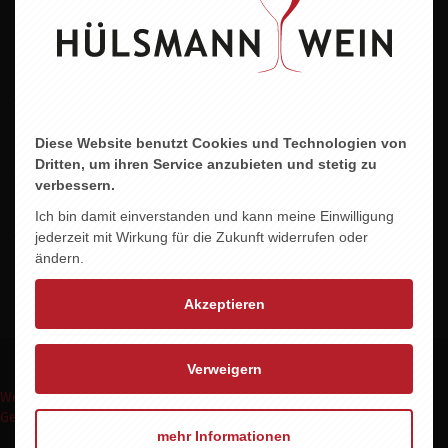
Land
Italien
Jahrgang
2024
Diese Website benutzt Cookies und Technologien von
Alkohol
Dritten, um ihren Service anzubieten und stetig zu
verbessern.
11,0 % vol.
Ich bin damit einverstanden und kann meine Einwilligung
Allergene
jederzeit mit Wirkung für die Zukunft widerrufen oder
Enthält Sulfite
ändern.
Akzeptieren
Verweigern
Weinpakete
Weinmomente
Keine Weine
Wein Abo
Events
Shop
Geschenke Express
mehr Informationen