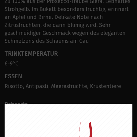
Zu 100% aus der Prosecco-Traube Glera. Lebhaftes
Strohgelb. Im Bukett besonders fruchtig, erinnert
an Apfel und Birne. Delikate Note nach
Zitrusfrüchten, die dann blumig wird. Sehr
geschmeidiger Geschmack wegen des eleganten
Schmelzens des Schaums am Gau
TRINKTEMPERATUR
6-9°C
ESSEN
Risotto, Antipasti, Meeresfrüchte, Krustentiere
Rebsorte
Glera (Prosecco Traube)
Geschmack
Extra Dry